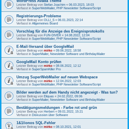
WordPress Avada Theme
Letzter Beitrag von
Stefan Joachim
«
06.03.2023, 18:03
Verfasst in
SuperWebMailer, PHP Newsletter Software/Script
Registrierungs-Probleme
Letzter Beitrag von
OLLI_S
«
06.01.2023, 22:14
Verfasst in
Allgemeines Board
Vorschlag für die Anzeige des Ereignisprotokolls
Letzter Beitrag von
FUN-DIVER
«
14.08.2022, 12:04
Verfasst in
SuperWebMailer, PHP Newsletter Software/Script
E-Mail-Versand über GoogleMail
Letzter Beitrag von
mirko
«
09.06.2022, 18:58
Verfasst in
SuperMailer, Newsletter Software und BirthdayMailer
GoogleMail Konto prüfen
Letzter Beitrag von
mirko
«
08.06.2022, 12:12
Verfasst in
SuperSpamKiller Pro
Umzug SuperWebMailer auf neuen Webspace
Letzter Beitrag von
mirko
«
12.04.2022, 12:03
Verfasst in
SuperWebMailer, PHP Newsletter Software/Script
Bilder werden auf dem Handy nicht angezeigt - Was tun?
Letzter Beitrag von
Eliquas
«
24.02.2022, 09:06
Verfasst in
SuperMailer, Newsletter Software und BirthdayMailer
Bestätigungsmeldungen - Farbe rot und grün
Letzter Beitrag von
Herbert
«
09.01.2022, 15:21
Verfasst in
Diskussion über Software
1&1/ionos SQL-Fehler
Letzter Beitrag von
mirko
«
08.10.2021, 12:01