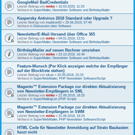
GoogleMail BadCredentials
Letzter Beitrag von
mirko
«
10.03.2020, 11:33
Verfasst in
SuperMailer, Newsletter Software und BirthdayMailer
Kaspersky Antivirus 2018 Standard oder Upgrade ?
Letzter Beitrag von
madison62
«
25.06.2019, 07:49
Verfasst in
Diskussion über Software
Newsletter/E-Mail-Versand über Office 365
Letzter Beitrag von
mirko
«
04.01.2019, 13:51
Verfasst in
SuperMailer, Newsletter Software und BirthdayMailer
BirthdayMailer auf neuen Rechner umziehen
Letzter Beitrag von
mirko
«
23.10.2018, 16:49
Verfasst in
SuperMailer, Newsletter Software und BirthdayMailer
Feature-Wunsch (Per Klick anzeigen welche der Empfänger
auf der Blockliste stehen)
Letzter Beitrag von
sikue
«
20.09.2018, 15:33
Verfasst in
SuperWebMailer, PHP Newsletter Software/Script
Magento™ Extension Package zur direkten Aktualisierung
von Newsletter-Empfängern in SML
Letzter Beitrag von
mirko
«
21.08.2018, 18:25
Verfasst in
SuperMailingList (PHP Script)
Magento™ Extension Package zur direkten Aktualisierung
von Newsletter-Empfängern in SWM
Letzter Beitrag von
mirko
«
21.08.2018, 18:24
Verfasst in
SuperWebMailer, PHP Newsletter Software/Script
HTML Code für Newsletter Anmeldung auf Strato Baukasten
funzt nicht