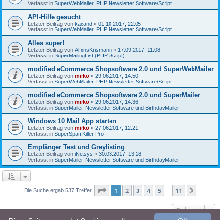
Verfasst in
SuperWebMailer, PHP Newsletter Software/Script
API-Hilfe gesucht
Letzter Beitrag von
kaeand
«
01.10.2017, 22:05
Verfasst in
SuperWebMailer, PHP Newsletter Software/Script
Alles super!
Letzter Beitrag von
AlfonsKrismann
«
17.09.2017, 11:08
Verfasst in
SuperMailingList (PHP Script)
modified eCommerce Shopsoftware 2.0 und SuperWebMailer
Letzter Beitrag von
mirko
«
29.06.2017, 14:50
Verfasst in
SuperWebMailer, PHP Newsletter Software/Script
modified eCommerce Shopsoftware 2.0 und SuperMailer
Letzter Beitrag von
mirko
«
29.06.2017, 14:36
Verfasst in
SuperMailer, Newsletter Software und BirthdayMailer
Windows 10 Mail App starten
Letzter Beitrag von
mirko
«
27.06.2017, 12:21
Verfasst in
SuperSpamKiller Pro
Empfänger Test und Greylisting
Letzter Beitrag von
iNetsys
«
30.03.2017, 13:28
Verfasst in
SuperMailer, Newsletter Software und BirthdayMailer
Seite
1
von
11
1
2
3
4
5
11
Nächst
Die Suche ergab 537 Treffer
…
Gehe zu