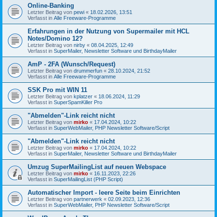
Online-Banking
Letzter Beitrag von
pewi
«
18.02.2026, 13:51
Verfasst in
Alle Freeware-Programme
Erfahrungen in der Nutzung von Supermailer mit HCL
Notes/Domino 12?
Letzter Beitrag von
nirby
«
08.04.2025, 12:49
Verfasst in
SuperMailer, Newsletter Software und BirthdayMailer
AmP - 2FA (Wunsch/Request)
Letzter Beitrag von
drummerfun
«
28.10.2024, 21:52
Verfasst in
Alle Freeware-Programme
SSK Pro mit WIN 11
Letzter Beitrag von
kplatzer
«
18.06.2024, 11:29
Verfasst in
SuperSpamKiller Pro
"Abmelden"-Link reicht nicht
Letzter Beitrag von
mirko
«
17.04.2024, 10:22
Verfasst in
SuperWebMailer, PHP Newsletter Software/Script
"Abmelden"-Link reicht nicht
Letzter Beitrag von
mirko
«
17.04.2024, 10:22
Verfasst in
SuperMailer, Newsletter Software und BirthdayMailer
Umzug SuperMailingList auf neuen Webspace
Letzter Beitrag von
mirko
«
16.11.2023, 22:26
Verfasst in
SuperMailingList (PHP Script)
Automatischer Import - leere Seite beim Einrichten
Letzter Beitrag von
partnerwerk
«
02.09.2023, 12:36
Verfasst in
SuperWebMailer, PHP Newsletter Software/Script