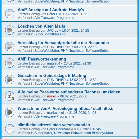
Verfasst in
SuperWebMailer, PHP Newsletter Software/Script
AmP Anzeige auf Android Handy's
Letzter Beitrag von
Peter L
«
05.06.2021, 11:19
Verfasst in
Alle Freeware-Programme
Löschen von Alten Mails
Letzter Beitrag von
JACILL
«
16.04.2021, 14:25
Verfasst in
SuperSpamKiller Pro
Vorschlag für Versandprotokolle der Responder
Letzter Beitrag von
FUN-DIVER
«
07.04.2021, 22:16
Verfasst in
SuperWebMailer, PHP Newsletter Software/Script
AMP Passworterkennung
Letzter Beitrag von
matze54
«
23.02.2021, 21:30
Verfasst in
Alle Freeware-Programme
Gutschein in Geburtstags-E-Mailing
Letzter Beitrag von
FUN-DIVER
«
13.02.2021, 12:32
Verfasst in
SuperWebMailer, PHP Newsletter Software/Script
Alle meine Passworte auf anderen Rechner umziehen
Letzter Beitrag von
mirko
«
06.02.2021, 22:08
Verfasst in
Alle Freeware-Programme
Wunsch für AmP: Vorbelegung https:// statt http://
Letzter Beitrag von
markusklein
«
21.08.2020, 14:08
Verfasst in
Alle Freeware-Programme
sämtliche adresslisten verschwunden....
Letzter Beitrag von
Peter Eberhard
«
08.06.2020, 15:45
Verfasst in
SuperMailer, Newsletter Software und BirthdayMailer