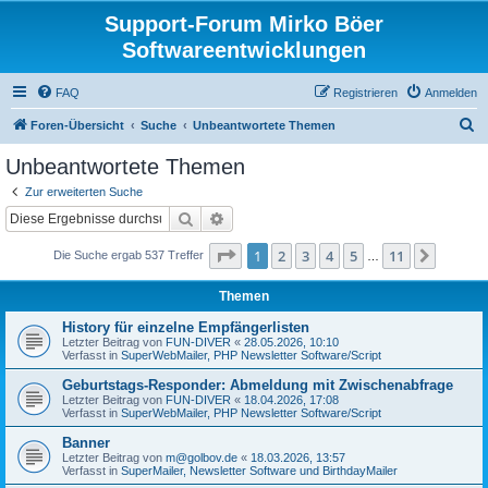
Support-Forum Mirko Böer
Softwareentwicklungen
FAQ
Registrieren
Anmelden
S
Foren-Übersicht
Suche
Unbeantwortete Themen
u
Unbeantwortete Themen
c
Zur erweiterten Suche
h
Suche
Erweiterte Suche
e
Seite
1
von
11
1
2
3
4
5
11
Nächst
Die Suche ergab 537 Treffer
…
Themen
History für einzelne Empfängerlisten
Letzter Beitrag von
FUN-DIVER
«
28.05.2026, 10:10
Verfasst in
SuperWebMailer, PHP Newsletter Software/Script
Geburtstags-Responder: Abmeldung mit Zwischenabfrage
Letzter Beitrag von
FUN-DIVER
«
18.04.2026, 17:08
Verfasst in
SuperWebMailer, PHP Newsletter Software/Script
Banner
Letzter Beitrag von
m@golbov.de
«
18.03.2026, 13:57
Verfasst in
SuperMailer, Newsletter Software und BirthdayMailer