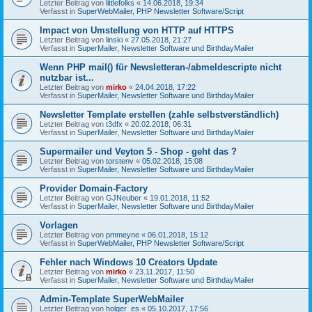
Letzter Beitrag von
littlefolks
«
14.06.2018, 19:34
Verfasst in
SuperWebMailer, PHP Newsletter Software/Script
Impact von Umstellung von HTTP auf HTTPS
Letzter Beitrag von
linski
«
27.05.2018, 21:27
Verfasst in
SuperMailer, Newsletter Software und BirthdayMailer
Wenn PHP mail() für Newsletteran-/abmeldescripte nicht
nutzbar ist...
Letzter Beitrag von
mirko
«
24.04.2018, 17:22
Verfasst in
SuperMailer, Newsletter Software und BirthdayMailer
Newsletter Template erstellen (zahle selbstverständlich)
Letzter Beitrag von
t3dfx
«
20.02.2018, 06:31
Verfasst in
SuperMailer, Newsletter Software und BirthdayMailer
Supermailer und Veyton 5 - Shop - geht das ?
Letzter Beitrag von
torstenv
«
05.02.2018, 15:08
Verfasst in
SuperMailer, Newsletter Software und BirthdayMailer
Provider Domain-Factory
Letzter Beitrag von
GJNeuber
«
19.01.2018, 11:52
Verfasst in
SuperMailer, Newsletter Software und BirthdayMailer
Vorlagen
Letzter Beitrag von
pmmeyne
«
06.01.2018, 15:12
Verfasst in
SuperWebMailer, PHP Newsletter Software/Script
Fehler nach Windows 10 Creators Update
Letzter Beitrag von
mirko
«
23.11.2017, 11:50
Verfasst in
SuperMailer, Newsletter Software und BirthdayMailer
Admin-Template SuperWebMailer
Letzter Beitrag von
holger_es
«
05.10.2017, 17:56