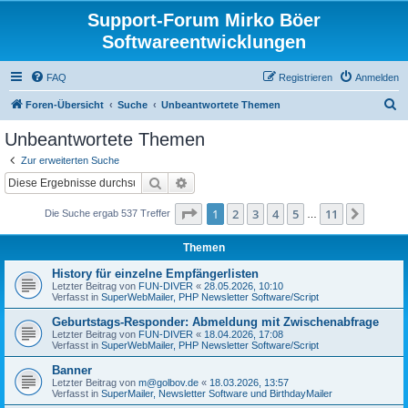
Support-Forum Mirko Böer
Softwareentwicklungen
FAQ
Registrieren
Anmelden
S
Foren-Übersicht
Suche
Unbeantwortete Themen
u
Unbeantwortete Themen
c
Zur erweiterten Suche
h
Suche
Erweiterte Suche
e
Seite
1
von
11
1
2
3
4
5
11
Nächst
Die Suche ergab 537 Treffer
…
Themen
History für einzelne Empfängerlisten
Letzter Beitrag von
FUN-DIVER
«
28.05.2026, 10:10
Verfasst in
SuperWebMailer, PHP Newsletter Software/Script
Geburtstags-Responder: Abmeldung mit Zwischenabfrage
Letzter Beitrag von
FUN-DIVER
«
18.04.2026, 17:08
Verfasst in
SuperWebMailer, PHP Newsletter Software/Script
Banner
Letzter Beitrag von
m@golbov.de
«
18.03.2026, 13:57
Verfasst in
SuperMailer, Newsletter Software und BirthdayMailer