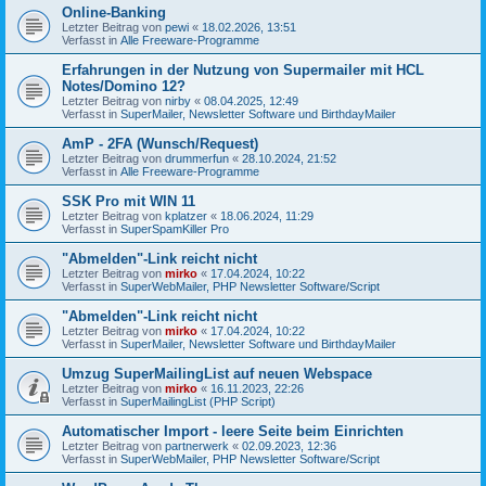
Online-Banking
Letzter Beitrag von
pewi
«
18.02.2026, 13:51
Verfasst in
Alle Freeware-Programme
Erfahrungen in der Nutzung von Supermailer mit HCL
Notes/Domino 12?
Letzter Beitrag von
nirby
«
08.04.2025, 12:49
Verfasst in
SuperMailer, Newsletter Software und BirthdayMailer
AmP - 2FA (Wunsch/Request)
Letzter Beitrag von
drummerfun
«
28.10.2024, 21:52
Verfasst in
Alle Freeware-Programme
SSK Pro mit WIN 11
Letzter Beitrag von
kplatzer
«
18.06.2024, 11:29
Verfasst in
SuperSpamKiller Pro
"Abmelden"-Link reicht nicht
Letzter Beitrag von
mirko
«
17.04.2024, 10:22
Verfasst in
SuperWebMailer, PHP Newsletter Software/Script
"Abmelden"-Link reicht nicht
Letzter Beitrag von
mirko
«
17.04.2024, 10:22
Verfasst in
SuperMailer, Newsletter Software und BirthdayMailer
Umzug SuperMailingList auf neuen Webspace
Letzter Beitrag von
mirko
«
16.11.2023, 22:26
Verfasst in
SuperMailingList (PHP Script)
Automatischer Import - leere Seite beim Einrichten
Letzter Beitrag von
partnerwerk
«
02.09.2023, 12:36
Verfasst in
SuperWebMailer, PHP Newsletter Software/Script