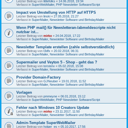
Letzter Beitrag von
littlefolks
«
14.06.2018, 19:34
Verfasst in
SuperWebMailer, PHP Newsletter Software/Script
Impact von Umstellung von HTTP auf HTTPS
Letzter Beitrag von
linski
«
27.05.2018, 21:27
Verfasst in
SuperMailer, Newsletter Software und BirthdayMailer
Wenn PHP mail() für Newsletteran-/abmeldescripte nicht
nutzbar ist...
Letzter Beitrag von
mirko
«
24.04.2018, 17:22
Verfasst in
SuperMailer, Newsletter Software und BirthdayMailer
Newsletter Template erstellen (zahle selbstverständlich)
Letzter Beitrag von
t3dfx
«
20.02.2018, 06:31
Verfasst in
SuperMailer, Newsletter Software und BirthdayMailer
Supermailer und Veyton 5 - Shop - geht das ?
Letzter Beitrag von
torstenv
«
05.02.2018, 15:08
Verfasst in
SuperMailer, Newsletter Software und BirthdayMailer
Provider Domain-Factory
Letzter Beitrag von
GJNeuber
«
19.01.2018, 11:52
Verfasst in
SuperMailer, Newsletter Software und BirthdayMailer
Vorlagen
Letzter Beitrag von
pmmeyne
«
06.01.2018, 15:12
Verfasst in
SuperWebMailer, PHP Newsletter Software/Script
Fehler nach Windows 10 Creators Update
Letzter Beitrag von
mirko
«
23.11.2017, 11:50
Verfasst in
SuperMailer, Newsletter Software und BirthdayMailer
Admin-Template SuperWebMailer
Letzter Beitrag von
holger_es
«
05.10.2017, 17:56