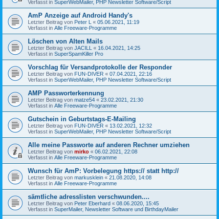
Verfasst in
SuperWebMailer, PHP Newsletter Software/Script
AmP Anzeige auf Android Handy's
Letzter Beitrag von
Peter L
«
05.06.2021, 11:19
Verfasst in
Alle Freeware-Programme
Löschen von Alten Mails
Letzter Beitrag von
JACILL
«
16.04.2021, 14:25
Verfasst in
SuperSpamKiller Pro
Vorschlag für Versandprotokolle der Responder
Letzter Beitrag von
FUN-DIVER
«
07.04.2021, 22:16
Verfasst in
SuperWebMailer, PHP Newsletter Software/Script
AMP Passworterkennung
Letzter Beitrag von
matze54
«
23.02.2021, 21:30
Verfasst in
Alle Freeware-Programme
Gutschein in Geburtstags-E-Mailing
Letzter Beitrag von
FUN-DIVER
«
13.02.2021, 12:32
Verfasst in
SuperWebMailer, PHP Newsletter Software/Script
Alle meine Passworte auf anderen Rechner umziehen
Letzter Beitrag von
mirko
«
06.02.2021, 22:08
Verfasst in
Alle Freeware-Programme
Wunsch für AmP: Vorbelegung https:// statt http://
Letzter Beitrag von
markusklein
«
21.08.2020, 14:08
Verfasst in
Alle Freeware-Programme
sämtliche adresslisten verschwunden....
Letzter Beitrag von
Peter Eberhard
«
08.06.2020, 15:45
Verfasst in
SuperMailer, Newsletter Software und BirthdayMailer