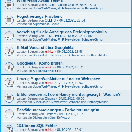
WordPress Avada Theme
Letzter Beitrag von
Stefan Joachim
«
06.03.2023, 18:03
Verfasst in
SuperWebMailer, PHP Newsletter Software/Script
Registrierungs-Probleme
Letzter Beitrag von
OLLI_S
«
06.01.2023, 22:14
Verfasst in
Allgemeines Board
Vorschlag für die Anzeige des Ereignisprotokolls
Letzter Beitrag von
FUN-DIVER
«
14.08.2022, 12:04
Verfasst in
SuperWebMailer, PHP Newsletter Software/Script
E-Mail-Versand über GoogleMail
Letzter Beitrag von
mirko
«
09.06.2022, 18:58
Verfasst in
SuperMailer, Newsletter Software und BirthdayMailer
GoogleMail Konto prüfen
Letzter Beitrag von
mirko
«
08.06.2022, 12:12
Verfasst in
SuperSpamKiller Pro
Umzug SuperWebMailer auf neuen Webspace
Letzter Beitrag von
mirko
«
12.04.2022, 12:03
Verfasst in
SuperWebMailer, PHP Newsletter Software/Script
Bilder werden auf dem Handy nicht angezeigt - Was tun?
Letzter Beitrag von
Eliquas
«
24.02.2022, 09:06
Verfasst in
SuperMailer, Newsletter Software und BirthdayMailer
Bestätigungsmeldungen - Farbe rot und grün
Letzter Beitrag von
Herbert
«
09.01.2022, 15:21
Verfasst in
Diskussion über Software
1&1/ionos SQL-Fehler
Letzter Beitrag von
mirko
«
08.10.2021, 12:01