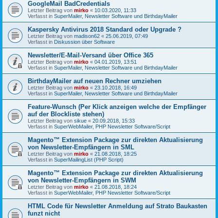
GoogleMail BadCredentials
Letzter Beitrag von
mirko
«
10.03.2020, 11:33
Verfasst in
SuperMailer, Newsletter Software und BirthdayMailer
Kaspersky Antivirus 2018 Standard oder Upgrade ?
Letzter Beitrag von
madison62
«
25.06.2019, 07:49
Verfasst in
Diskussion über Software
Newsletter/E-Mail-Versand über Office 365
Letzter Beitrag von
mirko
«
04.01.2019, 13:51
Verfasst in
SuperMailer, Newsletter Software und BirthdayMailer
BirthdayMailer auf neuen Rechner umziehen
Letzter Beitrag von
mirko
«
23.10.2018, 16:49
Verfasst in
SuperMailer, Newsletter Software und BirthdayMailer
Feature-Wunsch (Per Klick anzeigen welche der Empfänger
auf der Blockliste stehen)
Letzter Beitrag von
sikue
«
20.09.2018, 15:33
Verfasst in
SuperWebMailer, PHP Newsletter Software/Script
Magento™ Extension Package zur direkten Aktualisierung
von Newsletter-Empfängern in SML
Letzter Beitrag von
mirko
«
21.08.2018, 18:25
Verfasst in
SuperMailingList (PHP Script)
Magento™ Extension Package zur direkten Aktualisierung
von Newsletter-Empfängern in SWM
Letzter Beitrag von
mirko
«
21.08.2018, 18:24
Verfasst in
SuperWebMailer, PHP Newsletter Software/Script
HTML Code für Newsletter Anmeldung auf Strato Baukasten
funzt nicht