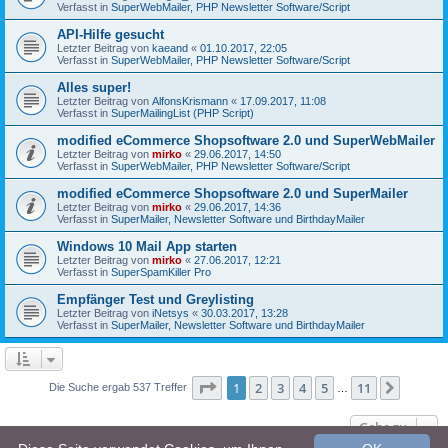
Verfasst in
SuperWebMailer, PHP Newsletter Software/Script
API-Hilfe gesucht
Letzter Beitrag von
kaeand
«
01.10.2017, 22:05
Verfasst in
SuperWebMailer, PHP Newsletter Software/Script
Alles super!
Letzter Beitrag von
AlfonsKrismann
«
17.09.2017, 11:08
Verfasst in
SuperMailingList (PHP Script)
modified eCommerce Shopsoftware 2.0 und SuperWebMailer
Letzter Beitrag von
mirko
«
29.06.2017, 14:50
Verfasst in
SuperWebMailer, PHP Newsletter Software/Script
modified eCommerce Shopsoftware 2.0 und SuperMailer
Letzter Beitrag von
mirko
«
29.06.2017, 14:36
Verfasst in
SuperMailer, Newsletter Software und BirthdayMailer
Windows 10 Mail App starten
Letzter Beitrag von
mirko
«
27.06.2017, 12:21
Verfasst in
SuperSpamKiller Pro
Empfänger Test und Greylisting
Letzter Beitrag von
iNetsys
«
30.03.2017, 13:28
Verfasst in
SuperMailer, Newsletter Software und BirthdayMailer
Seite
1
von
11
1
2
3
4
5
11
Nächst
Die Suche ergab 537 Treffer
…
Gehe zu