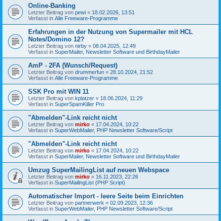
Online-Banking
Letzter Beitrag von
pewi
«
18.02.2026, 13:51
Verfasst in
Alle Freeware-Programme
Erfahrungen in der Nutzung von Supermailer mit HCL
Notes/Domino 12?
Letzter Beitrag von
nirby
«
08.04.2025, 12:49
Verfasst in
SuperMailer, Newsletter Software und BirthdayMailer
AmP - 2FA (Wunsch/Request)
Letzter Beitrag von
drummerfun
«
28.10.2024, 21:52
Verfasst in
Alle Freeware-Programme
SSK Pro mit WIN 11
Letzter Beitrag von
kplatzer
«
18.06.2024, 11:29
Verfasst in
SuperSpamKiller Pro
"Abmelden"-Link reicht nicht
Letzter Beitrag von
mirko
«
17.04.2024, 10:22
Verfasst in
SuperWebMailer, PHP Newsletter Software/Script
"Abmelden"-Link reicht nicht
Letzter Beitrag von
mirko
«
17.04.2024, 10:22
Verfasst in
SuperMailer, Newsletter Software und BirthdayMailer
Umzug SuperMailingList auf neuen Webspace
Letzter Beitrag von
mirko
«
16.11.2023, 22:26
Verfasst in
SuperMailingList (PHP Script)
Automatischer Import - leere Seite beim Einrichten
Letzter Beitrag von
partnerwerk
«
02.09.2023, 12:36
Verfasst in
SuperWebMailer, PHP Newsletter Software/Script