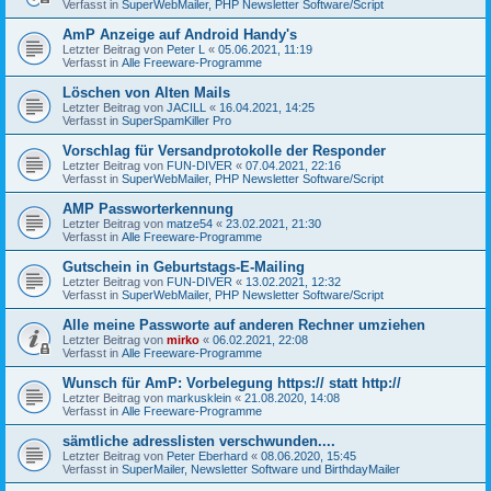
Verfasst in
SuperWebMailer, PHP Newsletter Software/Script
AmP Anzeige auf Android Handy's
Letzter Beitrag von
Peter L
«
05.06.2021, 11:19
Verfasst in
Alle Freeware-Programme
Löschen von Alten Mails
Letzter Beitrag von
JACILL
«
16.04.2021, 14:25
Verfasst in
SuperSpamKiller Pro
Vorschlag für Versandprotokolle der Responder
Letzter Beitrag von
FUN-DIVER
«
07.04.2021, 22:16
Verfasst in
SuperWebMailer, PHP Newsletter Software/Script
AMP Passworterkennung
Letzter Beitrag von
matze54
«
23.02.2021, 21:30
Verfasst in
Alle Freeware-Programme
Gutschein in Geburtstags-E-Mailing
Letzter Beitrag von
FUN-DIVER
«
13.02.2021, 12:32
Verfasst in
SuperWebMailer, PHP Newsletter Software/Script
Alle meine Passworte auf anderen Rechner umziehen
Letzter Beitrag von
mirko
«
06.02.2021, 22:08
Verfasst in
Alle Freeware-Programme
Wunsch für AmP: Vorbelegung https:// statt http://
Letzter Beitrag von
markusklein
«
21.08.2020, 14:08
Verfasst in
Alle Freeware-Programme
sämtliche adresslisten verschwunden....
Letzter Beitrag von
Peter Eberhard
«
08.06.2020, 15:45
Verfasst in
SuperMailer, Newsletter Software und BirthdayMailer