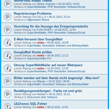
WordPress Avada Theme
Letzter Beitrag von
Stefan Joachim
«
06.03.2023, 18:03
Verfasst in
SuperWebMailer, PHP Newsletter Software/Script
Registrierungs-Probleme
Letzter Beitrag von
OLLI_S
«
06.01.2023, 22:14
Verfasst in
Allgemeines Board
Vorschlag für die Anzeige des Ereignisprotokolls
Letzter Beitrag von
FUN-DIVER
«
14.08.2022, 12:04
Verfasst in
SuperWebMailer, PHP Newsletter Software/Script
E-Mail-Versand über GoogleMail
Letzter Beitrag von
mirko
«
09.06.2022, 18:58
Verfasst in
SuperMailer, Newsletter Software und BirthdayMailer
GoogleMail Konto prüfen
Letzter Beitrag von
mirko
«
08.06.2022, 12:12
Verfasst in
SuperSpamKiller Pro
Umzug SuperWebMailer auf neuen Webspace
Letzter Beitrag von
mirko
«
12.04.2022, 12:03
Verfasst in
SuperWebMailer, PHP Newsletter Software/Script
Bilder werden auf dem Handy nicht angezeigt - Was tun?
Letzter Beitrag von
Eliquas
«
24.02.2022, 09:06
Verfasst in
SuperMailer, Newsletter Software und BirthdayMailer
Bestätigungsmeldungen - Farbe rot und grün
Letzter Beitrag von
Herbert
«
09.01.2022, 15:21
Verfasst in
Diskussion über Software
1&1/ionos SQL-Fehler
Letzter Beitrag von
mirko
«
08.10.2021, 12:01