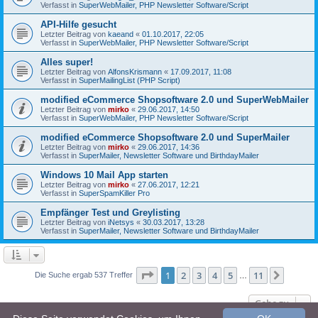
Verfasst in
SuperWebMailer, PHP Newsletter Software/Script
API-Hilfe gesucht
Letzter Beitrag von
kaeand
«
01.10.2017, 22:05
Verfasst in
SuperWebMailer, PHP Newsletter Software/Script
Alles super!
Letzter Beitrag von
AlfonsKrismann
«
17.09.2017, 11:08
Verfasst in
SuperMailingList (PHP Script)
modified eCommerce Shopsoftware 2.0 und SuperWebMailer
Letzter Beitrag von
mirko
«
29.06.2017, 14:50
Verfasst in
SuperWebMailer, PHP Newsletter Software/Script
modified eCommerce Shopsoftware 2.0 und SuperMailer
Letzter Beitrag von
mirko
«
29.06.2017, 14:36
Verfasst in
SuperMailer, Newsletter Software und BirthdayMailer
Windows 10 Mail App starten
Letzter Beitrag von
mirko
«
27.06.2017, 12:21
Verfasst in
SuperSpamKiller Pro
Empfänger Test und Greylisting
Letzter Beitrag von
iNetsys
«
30.03.2017, 13:28
Verfasst in
SuperMailer, Newsletter Software und BirthdayMailer
Seite
1
von
11
1
2
3
4
5
11
Nächst
Die Suche ergab 537 Treffer
…
Gehe zu