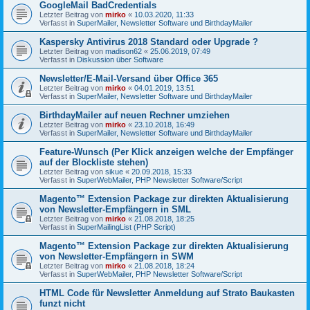
GoogleMail BadCredentials
Letzter Beitrag von
mirko
«
10.03.2020, 11:33
Verfasst in
SuperMailer, Newsletter Software und BirthdayMailer
Kaspersky Antivirus 2018 Standard oder Upgrade ?
Letzter Beitrag von
madison62
«
25.06.2019, 07:49
Verfasst in
Diskussion über Software
Newsletter/E-Mail-Versand über Office 365
Letzter Beitrag von
mirko
«
04.01.2019, 13:51
Verfasst in
SuperMailer, Newsletter Software und BirthdayMailer
BirthdayMailer auf neuen Rechner umziehen
Letzter Beitrag von
mirko
«
23.10.2018, 16:49
Verfasst in
SuperMailer, Newsletter Software und BirthdayMailer
Feature-Wunsch (Per Klick anzeigen welche der Empfänger
auf der Blockliste stehen)
Letzter Beitrag von
sikue
«
20.09.2018, 15:33
Verfasst in
SuperWebMailer, PHP Newsletter Software/Script
Magento™ Extension Package zur direkten Aktualisierung
von Newsletter-Empfängern in SML
Letzter Beitrag von
mirko
«
21.08.2018, 18:25
Verfasst in
SuperMailingList (PHP Script)
Magento™ Extension Package zur direkten Aktualisierung
von Newsletter-Empfängern in SWM
Letzter Beitrag von
mirko
«
21.08.2018, 18:24
Verfasst in
SuperWebMailer, PHP Newsletter Software/Script
HTML Code für Newsletter Anmeldung auf Strato Baukasten
funzt nicht