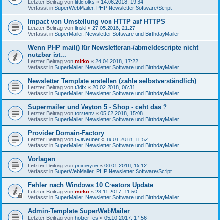
Letzter Beitrag von
littlefolks
«
14.06.2018, 19:34
Verfasst in
SuperWebMailer, PHP Newsletter Software/Script
Impact von Umstellung von HTTP auf HTTPS
Letzter Beitrag von
linski
«
27.05.2018, 21:27
Verfasst in
SuperMailer, Newsletter Software und BirthdayMailer
Wenn PHP mail() für Newsletteran-/abmeldescripte nicht
nutzbar ist...
Letzter Beitrag von
mirko
«
24.04.2018, 17:22
Verfasst in
SuperMailer, Newsletter Software und BirthdayMailer
Newsletter Template erstellen (zahle selbstverständlich)
Letzter Beitrag von
t3dfx
«
20.02.2018, 06:31
Verfasst in
SuperMailer, Newsletter Software und BirthdayMailer
Supermailer und Veyton 5 - Shop - geht das ?
Letzter Beitrag von
torstenv
«
05.02.2018, 15:08
Verfasst in
SuperMailer, Newsletter Software und BirthdayMailer
Provider Domain-Factory
Letzter Beitrag von
GJNeuber
«
19.01.2018, 11:52
Verfasst in
SuperMailer, Newsletter Software und BirthdayMailer
Vorlagen
Letzter Beitrag von
pmmeyne
«
06.01.2018, 15:12
Verfasst in
SuperWebMailer, PHP Newsletter Software/Script
Fehler nach Windows 10 Creators Update
Letzter Beitrag von
mirko
«
23.11.2017, 11:50
Verfasst in
SuperMailer, Newsletter Software und BirthdayMailer
Admin-Template SuperWebMailer
Letzter Beitrag von
holger_es
«
05.10.2017, 17:56