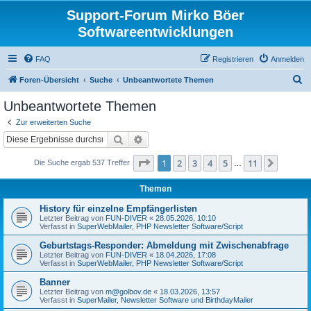
Support-Forum Mirko Böer
Softwareentwicklungen
FAQ
Registrieren
Anmelden
S
Foren-Übersicht
Suche
Unbeantwortete Themen
u
Unbeantwortete Themen
c
Zur erweiterten Suche
h
Suche
Erweiterte Suche
e
Seite
1
von
11
1
2
3
4
5
11
Nächst
Die Suche ergab 537 Treffer
…
Themen
History für einzelne Empfängerlisten
Letzter Beitrag von
FUN-DIVER
«
28.05.2026, 10:10
Verfasst in
SuperWebMailer, PHP Newsletter Software/Script
Geburtstags-Responder: Abmeldung mit Zwischenabfrage
Letzter Beitrag von
FUN-DIVER
«
18.04.2026, 17:08
Verfasst in
SuperWebMailer, PHP Newsletter Software/Script
Banner
Letzter Beitrag von
m@golbov.de
«
18.03.2026, 13:57
Verfasst in
SuperMailer, Newsletter Software und BirthdayMailer