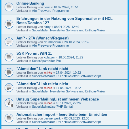
Online-Banking
Letzter Beitrag von
pewi
«
18.02.2026, 13:51
Verfasst in
Alle Freeware-Programme
Erfahrungen in der Nutzung von Supermailer mit HCL
Notes/Domino 12?
Letzter Beitrag von
nirby
«
08.04.2025, 12:49
Verfasst in
SuperMailer, Newsletter Software und BirthdayMailer
AmP - 2FA (Wunsch/Request)
Letzter Beitrag von
drummerfun
«
28.10.2024, 21:52
Verfasst in
Alle Freeware-Programme
SSK Pro mit WIN 11
Letzter Beitrag von
kplatzer
«
18.06.2024, 11:29
Verfasst in
SuperSpamKiller Pro
"Abmelden"-Link reicht nicht
Letzter Beitrag von
mirko
«
17.04.2024, 10:22
Verfasst in
SuperWebMailer, PHP Newsletter Software/Script
"Abmelden"-Link reicht nicht
Letzter Beitrag von
mirko
«
17.04.2024, 10:22
Verfasst in
SuperMailer, Newsletter Software und BirthdayMailer
Umzug SuperMailingList auf neuen Webspace
Letzter Beitrag von
mirko
«
16.11.2023, 22:26
Verfasst in
SuperMailingList (PHP Script)
Automatischer Import - leere Seite beim Einrichten
Letzter Beitrag von
partnerwerk
«
02.09.2023, 12:36
Verfasst in
SuperWebMailer, PHP Newsletter Software/Script