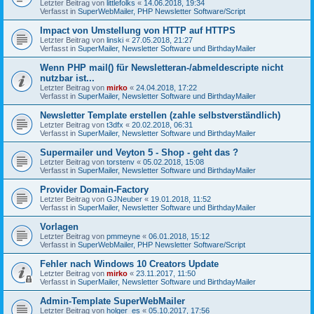
Letzter Beitrag von
littlefolks
«
14.06.2018, 19:34
Verfasst in
SuperWebMailer, PHP Newsletter Software/Script
Impact von Umstellung von HTTP auf HTTPS
Letzter Beitrag von
linski
«
27.05.2018, 21:27
Verfasst in
SuperMailer, Newsletter Software und BirthdayMailer
Wenn PHP mail() für Newsletteran-/abmeldescripte nicht
nutzbar ist...
Letzter Beitrag von
mirko
«
24.04.2018, 17:22
Verfasst in
SuperMailer, Newsletter Software und BirthdayMailer
Newsletter Template erstellen (zahle selbstverständlich)
Letzter Beitrag von
t3dfx
«
20.02.2018, 06:31
Verfasst in
SuperMailer, Newsletter Software und BirthdayMailer
Supermailer und Veyton 5 - Shop - geht das ?
Letzter Beitrag von
torstenv
«
05.02.2018, 15:08
Verfasst in
SuperMailer, Newsletter Software und BirthdayMailer
Provider Domain-Factory
Letzter Beitrag von
GJNeuber
«
19.01.2018, 11:52
Verfasst in
SuperMailer, Newsletter Software und BirthdayMailer
Vorlagen
Letzter Beitrag von
pmmeyne
«
06.01.2018, 15:12
Verfasst in
SuperWebMailer, PHP Newsletter Software/Script
Fehler nach Windows 10 Creators Update
Letzter Beitrag von
mirko
«
23.11.2017, 11:50
Verfasst in
SuperMailer, Newsletter Software und BirthdayMailer
Admin-Template SuperWebMailer
Letzter Beitrag von
holger_es
«
05.10.2017, 17:56