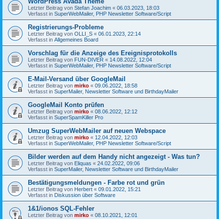
WordPress Avada Theme
Letzter Beitrag von
Stefan Joachim
«
06.03.2023, 18:03
Verfasst in
SuperWebMailer, PHP Newsletter Software/Script
Registrierungs-Probleme
Letzter Beitrag von
OLLI_S
«
06.01.2023, 22:14
Verfasst in
Allgemeines Board
Vorschlag für die Anzeige des Ereignisprotokolls
Letzter Beitrag von
FUN-DIVER
«
14.08.2022, 12:04
Verfasst in
SuperWebMailer, PHP Newsletter Software/Script
E-Mail-Versand über GoogleMail
Letzter Beitrag von
mirko
«
09.06.2022, 18:58
Verfasst in
SuperMailer, Newsletter Software und BirthdayMailer
GoogleMail Konto prüfen
Letzter Beitrag von
mirko
«
08.06.2022, 12:12
Verfasst in
SuperSpamKiller Pro
Umzug SuperWebMailer auf neuen Webspace
Letzter Beitrag von
mirko
«
12.04.2022, 12:03
Verfasst in
SuperWebMailer, PHP Newsletter Software/Script
Bilder werden auf dem Handy nicht angezeigt - Was tun?
Letzter Beitrag von
Eliquas
«
24.02.2022, 09:06
Verfasst in
SuperMailer, Newsletter Software und BirthdayMailer
Bestätigungsmeldungen - Farbe rot und grün
Letzter Beitrag von
Herbert
«
09.01.2022, 15:21
Verfasst in
Diskussion über Software
1&1/ionos SQL-Fehler
Letzter Beitrag von
mirko
«
08.10.2021, 12:01