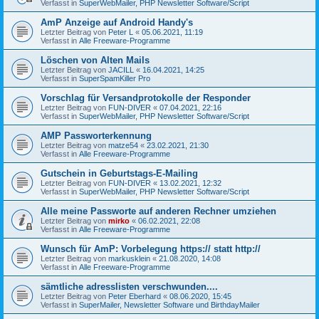
Verfasst in
SuperWebMailer, PHP Newsletter Software/Script
AmP Anzeige auf Android Handy's
Letzter Beitrag von
Peter L
«
05.06.2021, 11:19
Verfasst in
Alle Freeware-Programme
Löschen von Alten Mails
Letzter Beitrag von
JACILL
«
16.04.2021, 14:25
Verfasst in
SuperSpamKiller Pro
Vorschlag für Versandprotokolle der Responder
Letzter Beitrag von
FUN-DIVER
«
07.04.2021, 22:16
Verfasst in
SuperWebMailer, PHP Newsletter Software/Script
AMP Passworterkennung
Letzter Beitrag von
matze54
«
23.02.2021, 21:30
Verfasst in
Alle Freeware-Programme
Gutschein in Geburtstags-E-Mailing
Letzter Beitrag von
FUN-DIVER
«
13.02.2021, 12:32
Verfasst in
SuperWebMailer, PHP Newsletter Software/Script
Alle meine Passworte auf anderen Rechner umziehen
Letzter Beitrag von
mirko
«
06.02.2021, 22:08
Verfasst in
Alle Freeware-Programme
Wunsch für AmP: Vorbelegung https:// statt http://
Letzter Beitrag von
markusklein
«
21.08.2020, 14:08
Verfasst in
Alle Freeware-Programme
sämtliche adresslisten verschwunden....
Letzter Beitrag von
Peter Eberhard
«
08.06.2020, 15:45
Verfasst in
SuperMailer, Newsletter Software und BirthdayMailer