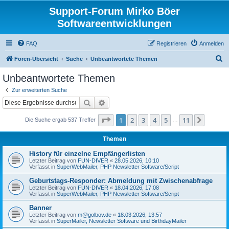
Support-Forum Mirko Böer
Softwareentwicklungen
FAQ
Registrieren
Anmelden
S
Foren-Übersicht
Suche
Unbeantwortete Themen
u
Unbeantwortete Themen
c
Zur erweiterten Suche
h
Suche
Erweiterte Suche
e
Seite
1
von
11
1
2
3
4
5
11
Nächst
Die Suche ergab 537 Treffer
…
Themen
History für einzelne Empfängerlisten
Letzter Beitrag von
FUN-DIVER
«
28.05.2026, 10:10
Verfasst in
SuperWebMailer, PHP Newsletter Software/Script
Geburtstags-Responder: Abmeldung mit Zwischenabfrage
Letzter Beitrag von
FUN-DIVER
«
18.04.2026, 17:08
Verfasst in
SuperWebMailer, PHP Newsletter Software/Script
Banner
Letzter Beitrag von
m@golbov.de
«
18.03.2026, 13:57
Verfasst in
SuperMailer, Newsletter Software und BirthdayMailer