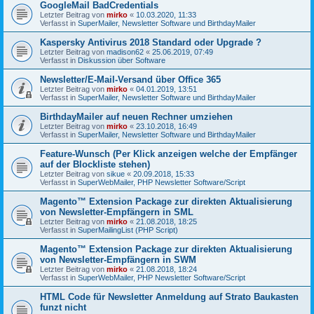
GoogleMail BadCredentials
Letzter Beitrag von
mirko
«
10.03.2020, 11:33
Verfasst in
SuperMailer, Newsletter Software und BirthdayMailer
Kaspersky Antivirus 2018 Standard oder Upgrade ?
Letzter Beitrag von
madison62
«
25.06.2019, 07:49
Verfasst in
Diskussion über Software
Newsletter/E-Mail-Versand über Office 365
Letzter Beitrag von
mirko
«
04.01.2019, 13:51
Verfasst in
SuperMailer, Newsletter Software und BirthdayMailer
BirthdayMailer auf neuen Rechner umziehen
Letzter Beitrag von
mirko
«
23.10.2018, 16:49
Verfasst in
SuperMailer, Newsletter Software und BirthdayMailer
Feature-Wunsch (Per Klick anzeigen welche der Empfänger
auf der Blockliste stehen)
Letzter Beitrag von
sikue
«
20.09.2018, 15:33
Verfasst in
SuperWebMailer, PHP Newsletter Software/Script
Magento™ Extension Package zur direkten Aktualisierung
von Newsletter-Empfängern in SML
Letzter Beitrag von
mirko
«
21.08.2018, 18:25
Verfasst in
SuperMailingList (PHP Script)
Magento™ Extension Package zur direkten Aktualisierung
von Newsletter-Empfängern in SWM
Letzter Beitrag von
mirko
«
21.08.2018, 18:24
Verfasst in
SuperWebMailer, PHP Newsletter Software/Script
HTML Code für Newsletter Anmeldung auf Strato Baukasten
funzt nicht