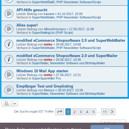
Verfasst in
SuperWebMailer, PHP Newsletter Software/Script
API-Hilfe gesucht
Letzter Beitrag von
kaeand
«
01.10.2017, 22:05
Verfasst in
SuperWebMailer, PHP Newsletter Software/Script
Alles super!
Letzter Beitrag von
AlfonsKrismann
«
17.09.2017, 11:08
Verfasst in
SuperMailingList (PHP Script)
modified eCommerce Shopsoftware 2.0 und SuperWebMailer
Letzter Beitrag von
mirko
«
29.06.2017, 14:50
Verfasst in
SuperWebMailer, PHP Newsletter Software/Script
modified eCommerce Shopsoftware 2.0 und SuperMailer
Letzter Beitrag von
mirko
«
29.06.2017, 14:36
Verfasst in
SuperMailer, Newsletter Software und BirthdayMailer
Windows 10 Mail App starten
Letzter Beitrag von
mirko
«
27.06.2017, 12:21
Verfasst in
SuperSpamKiller Pro
Empfänger Test und Greylisting
Letzter Beitrag von
iNetsys
«
30.03.2017, 13:28
Verfasst in
SuperMailer, Newsletter Software und BirthdayMailer
Seite
1
von
11
1
2
3
4
5
11
Nächst
Die Suche ergab 537 Treffer
…
Gehe zu