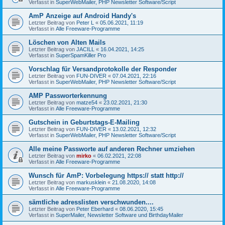
Verfasst in
SuperWebMailer, PHP Newsletter Software/Script
AmP Anzeige auf Android Handy's
Letzter Beitrag von
Peter L
«
05.06.2021, 11:19
Verfasst in
Alle Freeware-Programme
Löschen von Alten Mails
Letzter Beitrag von
JACILL
«
16.04.2021, 14:25
Verfasst in
SuperSpamKiller Pro
Vorschlag für Versandprotokolle der Responder
Letzter Beitrag von
FUN-DIVER
«
07.04.2021, 22:16
Verfasst in
SuperWebMailer, PHP Newsletter Software/Script
AMP Passworterkennung
Letzter Beitrag von
matze54
«
23.02.2021, 21:30
Verfasst in
Alle Freeware-Programme
Gutschein in Geburtstags-E-Mailing
Letzter Beitrag von
FUN-DIVER
«
13.02.2021, 12:32
Verfasst in
SuperWebMailer, PHP Newsletter Software/Script
Alle meine Passworte auf anderen Rechner umziehen
Letzter Beitrag von
mirko
«
06.02.2021, 22:08
Verfasst in
Alle Freeware-Programme
Wunsch für AmP: Vorbelegung https:// statt http://
Letzter Beitrag von
markusklein
«
21.08.2020, 14:08
Verfasst in
Alle Freeware-Programme
sämtliche adresslisten verschwunden....
Letzter Beitrag von
Peter Eberhard
«
08.06.2020, 15:45
Verfasst in
SuperMailer, Newsletter Software und BirthdayMailer