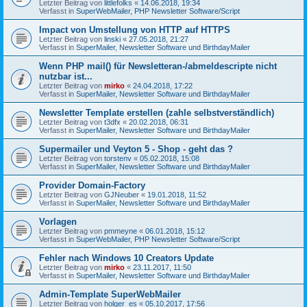
Letzter Beitrag von
littlefolks
«
14.06.2018, 19:34
Verfasst in
SuperWebMailer, PHP Newsletter Software/Script
Impact von Umstellung von HTTP auf HTTPS
Letzter Beitrag von
linski
«
27.05.2018, 21:27
Verfasst in
SuperMailer, Newsletter Software und BirthdayMailer
Wenn PHP mail() für Newsletteran-/abmeldescripte nicht
nutzbar ist...
Letzter Beitrag von
mirko
«
24.04.2018, 17:22
Verfasst in
SuperMailer, Newsletter Software und BirthdayMailer
Newsletter Template erstellen (zahle selbstverständlich)
Letzter Beitrag von
t3dfx
«
20.02.2018, 06:31
Verfasst in
SuperMailer, Newsletter Software und BirthdayMailer
Supermailer und Veyton 5 - Shop - geht das ?
Letzter Beitrag von
torstenv
«
05.02.2018, 15:08
Verfasst in
SuperMailer, Newsletter Software und BirthdayMailer
Provider Domain-Factory
Letzter Beitrag von
GJNeuber
«
19.01.2018, 11:52
Verfasst in
SuperMailer, Newsletter Software und BirthdayMailer
Vorlagen
Letzter Beitrag von
pmmeyne
«
06.01.2018, 15:12
Verfasst in
SuperWebMailer, PHP Newsletter Software/Script
Fehler nach Windows 10 Creators Update
Letzter Beitrag von
mirko
«
23.11.2017, 11:50
Verfasst in
SuperMailer, Newsletter Software und BirthdayMailer
Admin-Template SuperWebMailer
Letzter Beitrag von
holger_es
«
05.10.2017, 17:56