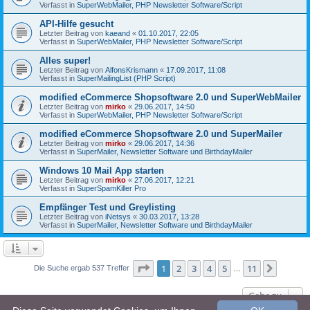
Verfasst in
SuperWebMailer, PHP Newsletter Software/Script
API-Hilfe gesucht
Letzter Beitrag von
kaeand
«
01.10.2017, 22:05
Verfasst in
SuperWebMailer, PHP Newsletter Software/Script
Alles super!
Letzter Beitrag von
AlfonsKrismann
«
17.09.2017, 11:08
Verfasst in
SuperMailingList (PHP Script)
modified eCommerce Shopsoftware 2.0 und SuperWebMailer
Letzter Beitrag von
mirko
«
29.06.2017, 14:50
Verfasst in
SuperWebMailer, PHP Newsletter Software/Script
modified eCommerce Shopsoftware 2.0 und SuperMailer
Letzter Beitrag von
mirko
«
29.06.2017, 14:36
Verfasst in
SuperMailer, Newsletter Software und BirthdayMailer
Windows 10 Mail App starten
Letzter Beitrag von
mirko
«
27.06.2017, 12:21
Verfasst in
SuperSpamKiller Pro
Empfänger Test und Greylisting
Letzter Beitrag von
iNetsys
«
30.03.2017, 13:28
Verfasst in
SuperMailer, Newsletter Software und BirthdayMailer
Seite
1
von
11
1
2
3
4
5
11
Nächst
Die Suche ergab 537 Treffer
…
Gehe zu