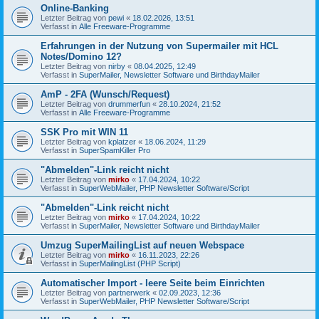
Online-Banking
Letzter Beitrag von
pewi
«
18.02.2026, 13:51
Verfasst in
Alle Freeware-Programme
Erfahrungen in der Nutzung von Supermailer mit HCL
Notes/Domino 12?
Letzter Beitrag von
nirby
«
08.04.2025, 12:49
Verfasst in
SuperMailer, Newsletter Software und BirthdayMailer
AmP - 2FA (Wunsch/Request)
Letzter Beitrag von
drummerfun
«
28.10.2024, 21:52
Verfasst in
Alle Freeware-Programme
SSK Pro mit WIN 11
Letzter Beitrag von
kplatzer
«
18.06.2024, 11:29
Verfasst in
SuperSpamKiller Pro
"Abmelden"-Link reicht nicht
Letzter Beitrag von
mirko
«
17.04.2024, 10:22
Verfasst in
SuperWebMailer, PHP Newsletter Software/Script
"Abmelden"-Link reicht nicht
Letzter Beitrag von
mirko
«
17.04.2024, 10:22
Verfasst in
SuperMailer, Newsletter Software und BirthdayMailer
Umzug SuperMailingList auf neuen Webspace
Letzter Beitrag von
mirko
«
16.11.2023, 22:26
Verfasst in
SuperMailingList (PHP Script)
Automatischer Import - leere Seite beim Einrichten
Letzter Beitrag von
partnerwerk
«
02.09.2023, 12:36
Verfasst in
SuperWebMailer, PHP Newsletter Software/Script