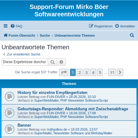
Support-Forum Mirko Böer
Softwareentwicklungen
FAQ
Registrieren
Anmelden
S
Foren-Übersicht
Suche
Unbeantwortete Themen
u
Unbeantwortete Themen
c
Zur erweiterten Suche
h
Suche
Erweiterte Suche
e
Seite
1
von
11
1
2
3
4
5
11
Nächst
Die Suche ergab 537 Treffer
…
Themen
History für einzelne Empfängerlisten
Letzter Beitrag von
FUN-DIVER
«
28.05.2026, 10:10
Verfasst in
SuperWebMailer, PHP Newsletter Software/Script
Geburtstags-Responder: Abmeldung mit Zwischenabfrage
Letzter Beitrag von
FUN-DIVER
«
18.04.2026, 17:08
Verfasst in
SuperWebMailer, PHP Newsletter Software/Script
Banner
Letzter Beitrag von
m@golbov.de
«
18.03.2026, 13:57
Verfasst in
SuperMailer, Newsletter Software und BirthdayMailer