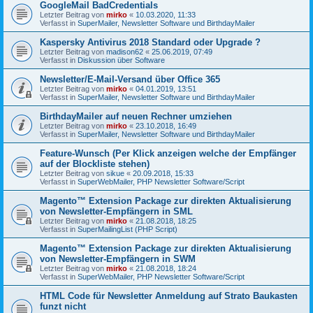
GoogleMail BadCredentials
Letzter Beitrag von
mirko
«
10.03.2020, 11:33
Verfasst in
SuperMailer, Newsletter Software und BirthdayMailer
Kaspersky Antivirus 2018 Standard oder Upgrade ?
Letzter Beitrag von
madison62
«
25.06.2019, 07:49
Verfasst in
Diskussion über Software
Newsletter/E-Mail-Versand über Office 365
Letzter Beitrag von
mirko
«
04.01.2019, 13:51
Verfasst in
SuperMailer, Newsletter Software und BirthdayMailer
BirthdayMailer auf neuen Rechner umziehen
Letzter Beitrag von
mirko
«
23.10.2018, 16:49
Verfasst in
SuperMailer, Newsletter Software und BirthdayMailer
Feature-Wunsch (Per Klick anzeigen welche der Empfänger
auf der Blockliste stehen)
Letzter Beitrag von
sikue
«
20.09.2018, 15:33
Verfasst in
SuperWebMailer, PHP Newsletter Software/Script
Magento™ Extension Package zur direkten Aktualisierung
von Newsletter-Empfängern in SML
Letzter Beitrag von
mirko
«
21.08.2018, 18:25
Verfasst in
SuperMailingList (PHP Script)
Magento™ Extension Package zur direkten Aktualisierung
von Newsletter-Empfängern in SWM
Letzter Beitrag von
mirko
«
21.08.2018, 18:24
Verfasst in
SuperWebMailer, PHP Newsletter Software/Script
HTML Code für Newsletter Anmeldung auf Strato Baukasten
funzt nicht