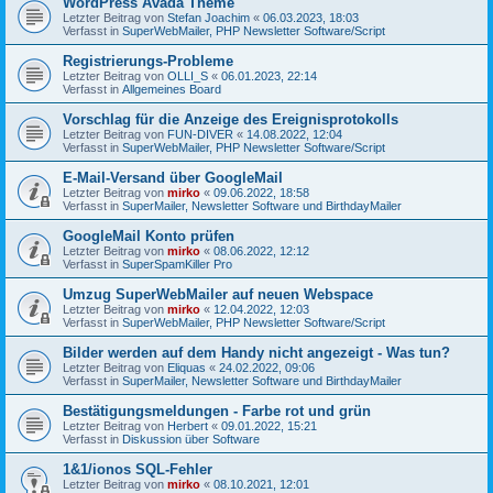
WordPress Avada Theme
Letzter Beitrag von
Stefan Joachim
«
06.03.2023, 18:03
Verfasst in
SuperWebMailer, PHP Newsletter Software/Script
Registrierungs-Probleme
Letzter Beitrag von
OLLI_S
«
06.01.2023, 22:14
Verfasst in
Allgemeines Board
Vorschlag für die Anzeige des Ereignisprotokolls
Letzter Beitrag von
FUN-DIVER
«
14.08.2022, 12:04
Verfasst in
SuperWebMailer, PHP Newsletter Software/Script
E-Mail-Versand über GoogleMail
Letzter Beitrag von
mirko
«
09.06.2022, 18:58
Verfasst in
SuperMailer, Newsletter Software und BirthdayMailer
GoogleMail Konto prüfen
Letzter Beitrag von
mirko
«
08.06.2022, 12:12
Verfasst in
SuperSpamKiller Pro
Umzug SuperWebMailer auf neuen Webspace
Letzter Beitrag von
mirko
«
12.04.2022, 12:03
Verfasst in
SuperWebMailer, PHP Newsletter Software/Script
Bilder werden auf dem Handy nicht angezeigt - Was tun?
Letzter Beitrag von
Eliquas
«
24.02.2022, 09:06
Verfasst in
SuperMailer, Newsletter Software und BirthdayMailer
Bestätigungsmeldungen - Farbe rot und grün
Letzter Beitrag von
Herbert
«
09.01.2022, 15:21
Verfasst in
Diskussion über Software
1&1/ionos SQL-Fehler
Letzter Beitrag von
mirko
«
08.10.2021, 12:01