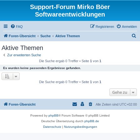
Support-Forum Mirko Böer
Softwareentwicklungen
FAQ
Registrieren
Anmelden
S
Foren-Übersicht
Suche
Aktive Themen
u
Aktive Themen
c
Zur erweiterten Suche
h
Die Suche ergab 0 Treffer • Seite
1
von
1
e
Es wurden keine passenden Ergebnisse gefunden.
Die Suche ergab 0 Treffer • Seite
1
von
1
Gehe zu
Foren-Übersicht
Alle Zeiten sind
UTC+02:00
Powered by
phpBB
® Forum Software © phpBB Limited
Deutsche Übersetzung durch
phpBB.de
Datenschutz
|
Nutzungsbedingungen