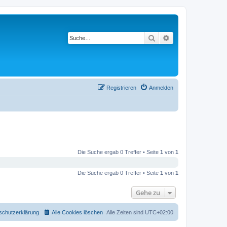
Suche
Erweiterte Suche
Registrieren
Anmelden
Die Suche ergab 0 Treffer • Seite
1
von
1
Die Suche ergab 0 Treffer • Seite
1
von
1
Gehe zu
schutzerklärung
Alle Cookies löschen
Alle Zeiten sind
UTC+02:00