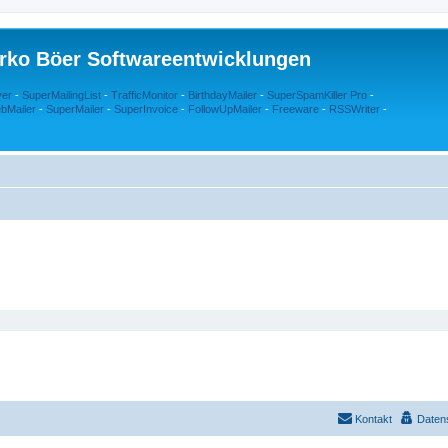
rko Böer Softwareentwicklungen
ver
-
SuperMailingList
-
TrafficMonitor
-
BirthdayMailer
-
SuperSpamKiller Pro
-
bMailer
-
SuperMailer
-
SuperInvoice
-
FollowUpMailer
-
Freeware
-
RSSWriter
-
Kontakt
Daten