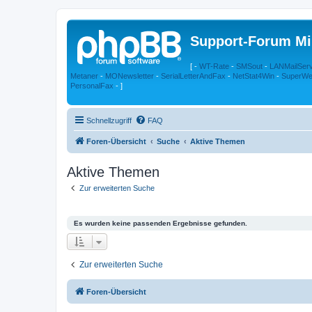
Support-Forum Mi
[ -
WT-Rate
-
SMSout
-
LANMailSer
Metaner
-
MONewsletter
-
SerialLetterAndFax
-
NetStat4Win
-
SuperWe
PersonalFax
- ]
Schnellzugriff
FAQ
Foren-Übersicht
Suche
Aktive Themen
Aktive Themen
Zur erweiterten Suche
Es wurden keine passenden Ergebnisse gefunden.
Zur erweiterten Suche
Foren-Übersicht