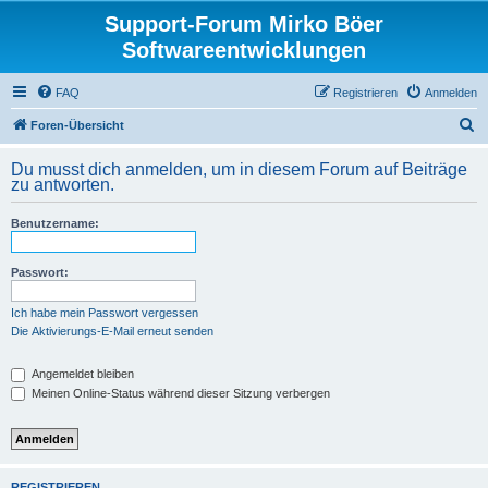
Support-Forum Mirko Böer
Softwareentwicklungen
FAQ
Registrieren
Anmelden
S
Foren-Übersicht
u
Du musst dich anmelden, um in diesem Forum auf Beiträge
c
zu antworten.
h
Benutzername:
e
Passwort:
Ich habe mein Passwort vergessen
Die Aktivierungs-E-Mail erneut senden
Angemeldet bleiben
Meinen Online-Status während dieser Sitzung verbergen
REGISTRIEREN