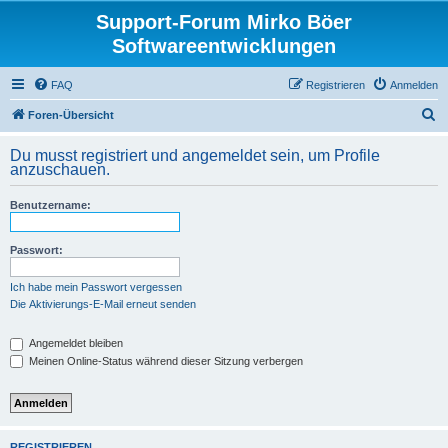
Support-Forum Mirko Böer
Softwareentwicklungen
FAQ
Registrieren
Anmelden
S
Foren-Übersicht
u
Du musst registriert und angemeldet sein, um Profile
c
anzuschauen.
h
Benutzername:
e
Passwort:
Ich habe mein Passwort vergessen
Die Aktivierungs-E-Mail erneut senden
Angemeldet bleiben
Meinen Online-Status während dieser Sitzung verbergen
REGISTRIEREN