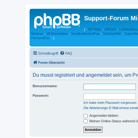
Support-Forum Mi
[ -
WT-Rate
-
SMSout
-
LANMailSer
Metaner
-
MONewsletter
-
SerialLetterAndFax
-
NetStat4Win
-
SuperWe
PersonalFax
- ]
Schnellzugriff
FAQ
Foren-Übersicht
Du musst registriert und angemeldet sein, um P
Benutzername:
Passwort:
Ich habe mein Passwort vergessen
Die Aktivierungs-E-Mail erneut send
Angemeldet bleiben
Meinen Online-Status während d