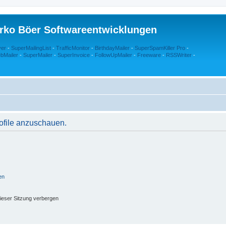
rko Böer Softwareentwicklungen
ver
-
SuperMailingList
-
TrafficMonitor
-
BirthdayMailer
-
SuperSpamKiller Pro
-
bMailer
-
SuperMailer
-
SuperInvoice
-
FollowUpMailer
-
Freeware
-
RSSWriter
-
rofile anzuschauen.
en
ieser Sitzung verbergen