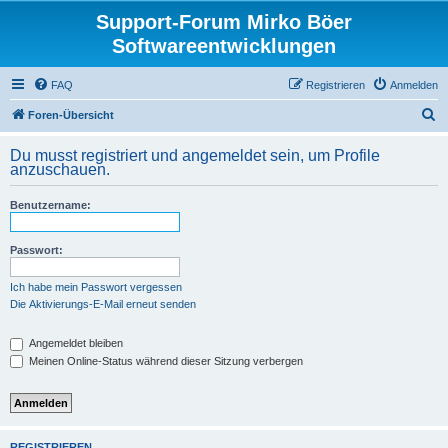
Support-Forum Mirko Böer
Softwareentwicklungen
FAQ
Registrieren
Anmelden
S
Foren-Übersicht
u
Du musst registriert und angemeldet sein, um Profile
c
anzuschauen.
h
Benutzername:
e
Passwort:
Ich habe mein Passwort vergessen
Die Aktivierungs-E-Mail erneut senden
Angemeldet bleiben
Meinen Online-Status während dieser Sitzung verbergen
REGISTRIEREN