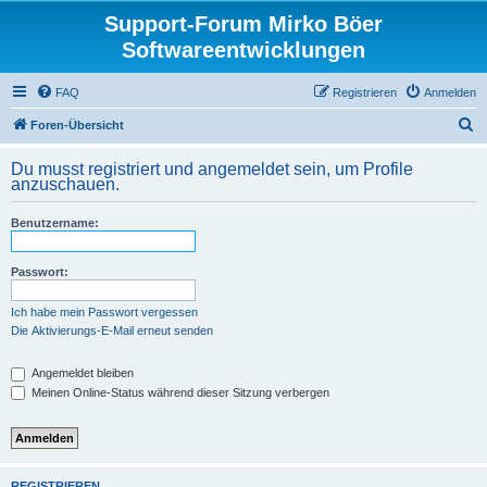
Support-Forum Mirko Böer
Softwareentwicklungen
FAQ
Registrieren
Anmelden
S
Foren-Übersicht
u
Du musst registriert und angemeldet sein, um Profile
c
anzuschauen.
h
Benutzername:
e
Passwort:
Ich habe mein Passwort vergessen
Die Aktivierungs-E-Mail erneut senden
Angemeldet bleiben
Meinen Online-Status während dieser Sitzung verbergen
REGISTRIEREN