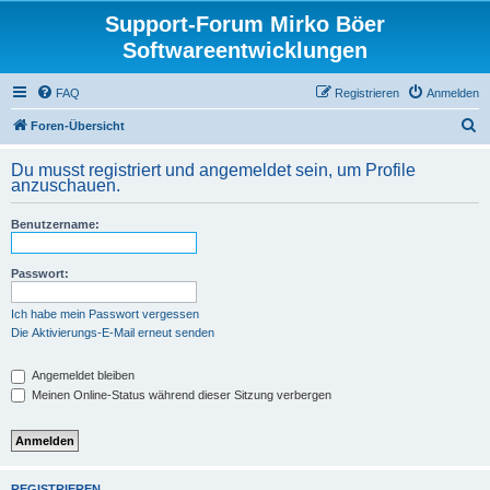
Support-Forum Mirko Böer
Softwareentwicklungen
FAQ
Registrieren
Anmelden
S
Foren-Übersicht
u
Du musst registriert und angemeldet sein, um Profile
c
anzuschauen.
h
Benutzername:
e
Passwort:
Ich habe mein Passwort vergessen
Die Aktivierungs-E-Mail erneut senden
Angemeldet bleiben
Meinen Online-Status während dieser Sitzung verbergen
REGISTRIEREN