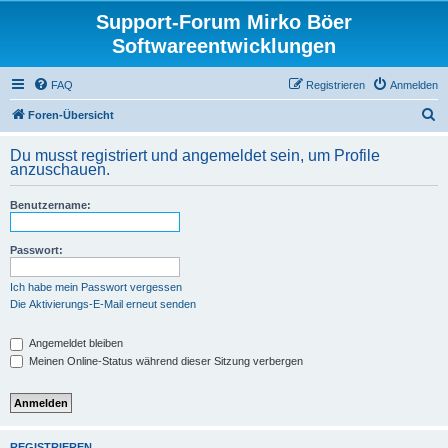
Support-Forum Mirko Böer
Softwareentwicklungen
FAQ
Registrieren
Anmelden
S
Foren-Übersicht
u
Du musst registriert und angemeldet sein, um Profile
c
anzuschauen.
h
Benutzername:
e
Passwort:
Ich habe mein Passwort vergessen
Die Aktivierungs-E-Mail erneut senden
Angemeldet bleiben
Meinen Online-Status während dieser Sitzung verbergen
REGISTRIEREN