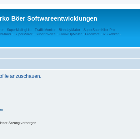
rko Böer Softwareentwicklungen
ver
-
SuperMailingList
-
TrafficMonitor
-
BirthdayMailer
-
SuperSpamKiller Pro
-
bMailer
-
SuperMailer
-
SuperInvoice
-
FollowUpMailer
-
Freeware
-
RSSWriter
-
rofile anzuschauen.
en
ieser Sitzung verbergen