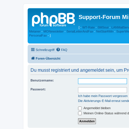
Support-Forum Mi
[ -
WT-Rate
-
SMSout
-
LANMailSer
Metaner
-
MONewsletter
-
SerialLetterAndFax
-
NetStat4Win
-
SuperWe
PersonalFax
- ]
Schnellzugriff
FAQ
Foren-Übersicht
Du musst registriert und angemeldet sein, um P
Benutzername:
Passwort:
Ich habe mein Passwort vergessen
Die Aktivierungs-E-Mail erneut send
Angemeldet bleiben
Meinen Online-Status während d