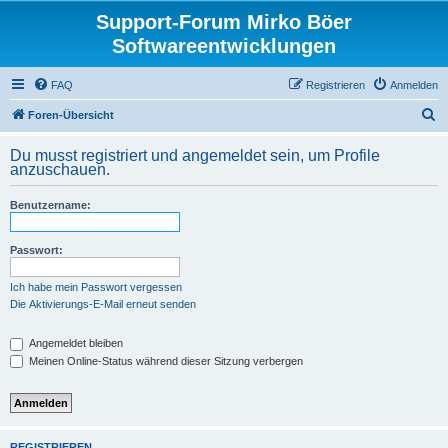
Support-Forum Mirko Böer
Softwareentwicklungen
FAQ
Registrieren
Anmelden
S
Foren-Übersicht
u
Du musst registriert und angemeldet sein, um Profile
c
anzuschauen.
h
Benutzername:
e
Passwort:
Ich habe mein Passwort vergessen
Die Aktivierungs-E-Mail erneut senden
Angemeldet bleiben
Meinen Online-Status während dieser Sitzung verbergen
REGISTRIEREN