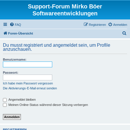
Support-Forum Mirko Böer
Softwareentwicklungen
FAQ
Registrieren
Anmelden
S
Foren-Übersicht
u
Du musst registriert und angemeldet sein, um Profile
c
anzuschauen.
h
Benutzername:
e
Passwort:
Ich habe mein Passwort vergessen
Die Aktivierungs-E-Mail erneut senden
Angemeldet bleiben
Meinen Online-Status während dieser Sitzung verbergen
REGISTRIEREN