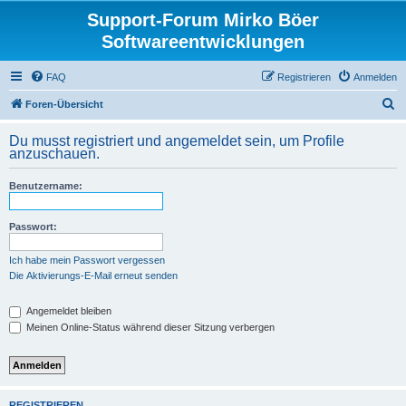
Support-Forum Mirko Böer
Softwareentwicklungen
FAQ
Registrieren
Anmelden
S
Foren-Übersicht
u
Du musst registriert und angemeldet sein, um Profile
c
anzuschauen.
h
Benutzername:
e
Passwort:
Ich habe mein Passwort vergessen
Die Aktivierungs-E-Mail erneut senden
Angemeldet bleiben
Meinen Online-Status während dieser Sitzung verbergen
REGISTRIEREN