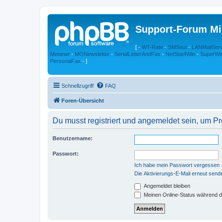
Support-Forum Mi
[ -
WT-Rate
-
SMSout
-
LANMailSer
Metaner
-
MONewsletter
-
SerialLetterAndFax
-
NetStat4Win
-
SuperWe
PersonalFax
- ]
Schnellzugriff
FAQ
Foren-Übersicht
Du musst registriert und angemeldet sein, um P
Benutzername:
Passwort:
Ich habe mein Passwort vergessen
Die Aktivierungs-E-Mail erneut send
Angemeldet bleiben
Meinen Online-Status während d