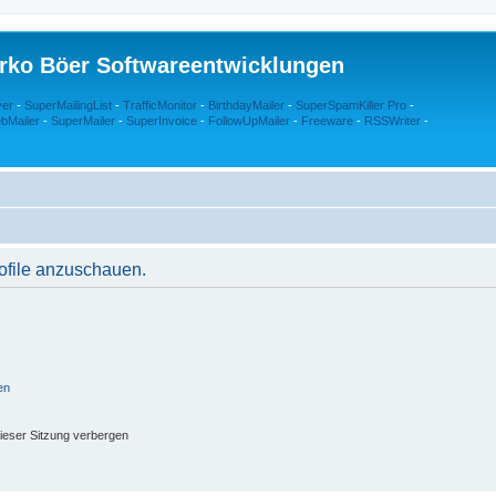
rko Böer Softwareentwicklungen
ver
-
SuperMailingList
-
TrafficMonitor
-
BirthdayMailer
-
SuperSpamKiller Pro
-
bMailer
-
SuperMailer
-
SuperInvoice
-
FollowUpMailer
-
Freeware
-
RSSWriter
-
rofile anzuschauen.
en
ieser Sitzung verbergen