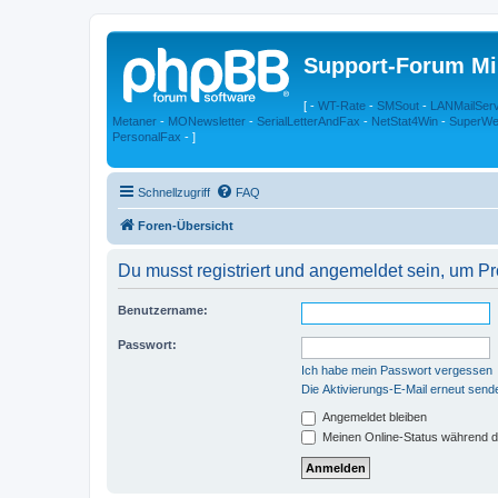
Support-Forum Mi
[ -
WT-Rate
-
SMSout
-
LANMailSer
Metaner
-
MONewsletter
-
SerialLetterAndFax
-
NetStat4Win
-
SuperWe
PersonalFax
- ]
Schnellzugriff
FAQ
Foren-Übersicht
Du musst registriert und angemeldet sein, um P
Benutzername:
Passwort:
Ich habe mein Passwort vergessen
Die Aktivierungs-E-Mail erneut send
Angemeldet bleiben
Meinen Online-Status während d