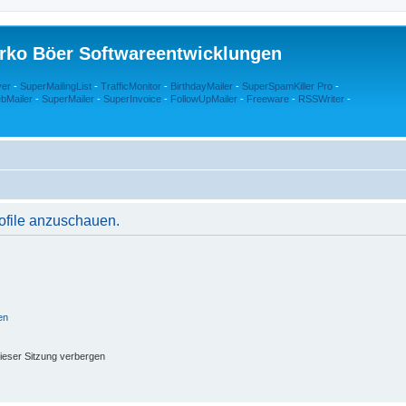
rko Böer Softwareentwicklungen
ver
-
SuperMailingList
-
TrafficMonitor
-
BirthdayMailer
-
SuperSpamKiller Pro
-
bMailer
-
SuperMailer
-
SuperInvoice
-
FollowUpMailer
-
Freeware
-
RSSWriter
-
rofile anzuschauen.
en
ieser Sitzung verbergen