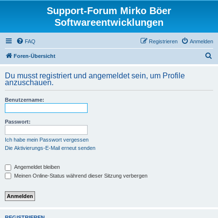
Support-Forum Mirko Böer
Softwareentwicklungen
FAQ
Registrieren
Anmelden
S
Foren-Übersicht
u
Du musst registriert und angemeldet sein, um Profile
c
anzuschauen.
h
Benutzername:
e
Passwort:
Ich habe mein Passwort vergessen
Die Aktivierungs-E-Mail erneut senden
Angemeldet bleiben
Meinen Online-Status während dieser Sitzung verbergen
REGISTRIEREN