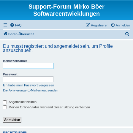
Support-Forum Mirko Böer
Softwareentwicklungen
FAQ
Registrieren
Anmelden
S
Foren-Übersicht
u
Du musst registriert und angemeldet sein, um Profile
c
anzuschauen.
h
Benutzername:
e
Passwort:
Ich habe mein Passwort vergessen
Die Aktivierungs-E-Mail erneut senden
Angemeldet bleiben
Meinen Online-Status während dieser Sitzung verbergen
REGISTRIEREN