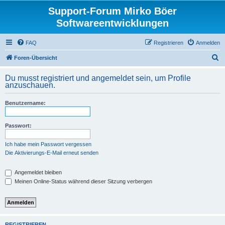
Support-Forum Mirko Böer
Softwareentwicklungen
FAQ
Registrieren
Anmelden
S
Foren-Übersicht
u
Du musst registriert und angemeldet sein, um Profile
c
anzuschauen.
h
Benutzername:
e
Passwort:
Ich habe mein Passwort vergessen
Die Aktivierungs-E-Mail erneut senden
Angemeldet bleiben
Meinen Online-Status während dieser Sitzung verbergen
REGISTRIEREN