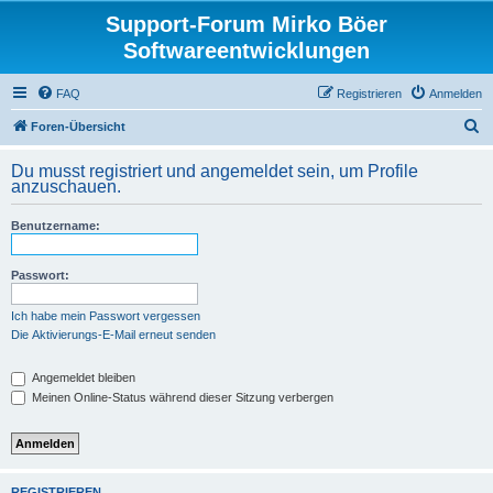
Support-Forum Mirko Böer
Softwareentwicklungen
FAQ
Registrieren
Anmelden
S
Foren-Übersicht
u
Du musst registriert und angemeldet sein, um Profile
c
anzuschauen.
h
Benutzername:
e
Passwort:
Ich habe mein Passwort vergessen
Die Aktivierungs-E-Mail erneut senden
Angemeldet bleiben
Meinen Online-Status während dieser Sitzung verbergen
REGISTRIEREN