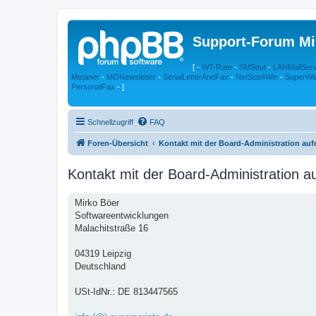
Support-Forum Mi
[ -
WT-Rate
-
SMSout
-
LANMailSer
Metaner
-
MONewsletter
-
SerialLetterAndFax
-
NetStat4Win
-
SuperWe
PersonalFax
- ]
Schnellzugriff
FAQ
Foren-Übersicht
Kontakt mit der Board-Administration au
Kontakt mit der Board-Administration 
Mirko Böer
Softwareentwicklungen
Malachitstraße 16
04319 Leipzig
Deutschland
USt-IdNr.: DE 813447565