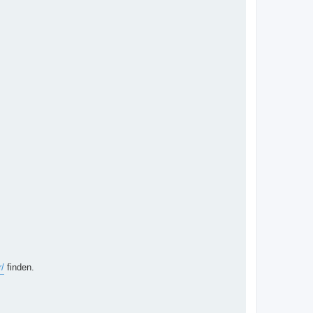
r/
finden.