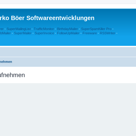
rko Böer Softwareentwicklungen
ver
-
SuperMailingList
-
TrafficMonitor
-
BirthdayMailer
-
SuperSpamKiller Pro
-
bMailer
-
SuperMailer
-
SuperInvoice
-
FollowUpMailer
-
Freeware
-
RSSWriter
-
fnehmen
aufnehmen