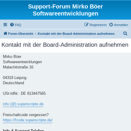
Support-Forum Mirko Böer
Softwareentwicklungen
FAQ
Registrieren
Anmelden
S
Foren-Übersicht
Kontakt mit der Board-Administration aufnehmen
u
Kontakt mit der Board-Administration aufnehmen
c
h
Mirko Böer
Softwareentwicklungen
e
Malachitstraße 16
04319 Leipzig
Deutschland
USt-IdNr.: DE 813447565
info (@) superscripte.de
Freischaltcode vergessen?
https://fcode.superscripte.de/
Info & Support-Telefon