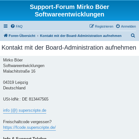
Support-Forum Mirko Böer
Softwareentwicklungen
FAQ
Registrieren
Anmelden
S
Foren-Übersicht
Kontakt mit der Board-Administration aufnehmen
u
Kontakt mit der Board-Administration aufnehmen
c
h
Mirko Böer
Softwareentwicklungen
e
Malachitstraße 16
04319 Leipzig
Deutschland
USt-IdNr.: DE 813447565
info (@) superscripte.de
Freischaltcode vergessen?
https://fcode.superscripte.de/
Info & Support-Telefon