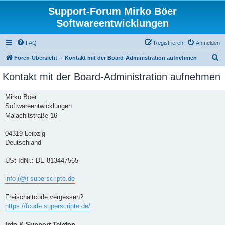
Support-Forum Mirko Böer
Softwareentwicklungen
FAQ
Registrieren
Anmelden
S
Foren-Übersicht
Kontakt mit der Board-Administration aufnehmen
u
Kontakt mit der Board-Administration aufnehmen
c
h
Mirko Böer
Softwareentwicklungen
e
Malachitstraße 16
04319 Leipzig
Deutschland
USt-IdNr.: DE 813447565
info (@) superscripte.de
Freischaltcode vergessen?
https://fcode.superscripte.de/
Info & Support-Telefon