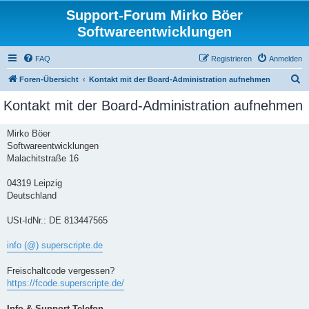
Support-Forum Mirko Böer
Softwareentwicklungen
FAQ
Registrieren
Anmelden
S
Foren-Übersicht
Kontakt mit der Board-Administration aufnehmen
u
Kontakt mit der Board-Administration aufnehmen
c
h
Mirko Böer
Softwareentwicklungen
e
Malachitstraße 16
04319 Leipzig
Deutschland
USt-IdNr.: DE 813447565
info (@) superscripte.de
Freischaltcode vergessen?
https://fcode.superscripte.de/
Info & Support-Telefon