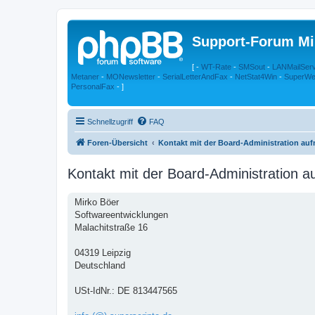
Support-Forum Mi
[ -
WT-Rate
-
SMSout
-
LANMailSer
Metaner
-
MONewsletter
-
SerialLetterAndFax
-
NetStat4Win
-
SuperWe
PersonalFax
- ]
Schnellzugriff
FAQ
Foren-Übersicht
Kontakt mit der Board-Administration au
Kontakt mit der Board-Administration 
Mirko Böer
Softwareentwicklungen
Malachitstraße 16
04319 Leipzig
Deutschland
USt-IdNr.: DE 813447565