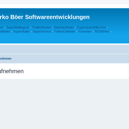
rko Böer Softwareentwicklungen
ver
-
SuperMailingList
-
TrafficMonitor
-
BirthdayMailer
-
SuperSpamKiller Pro
-
bMailer
-
SuperMailer
-
SuperInvoice
-
FollowUpMailer
-
Freeware
-
RSSWriter
-
fnehmen
aufnehmen