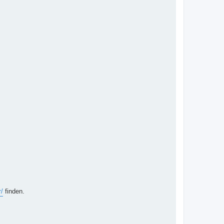
r/
finden.