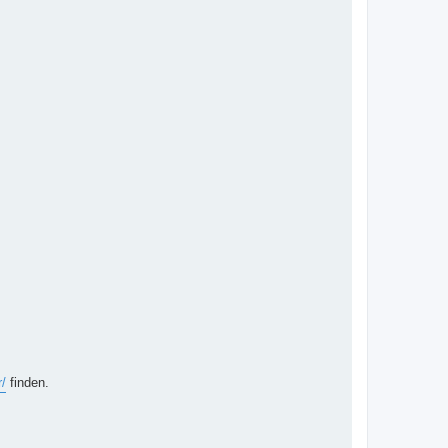
r/
finden.