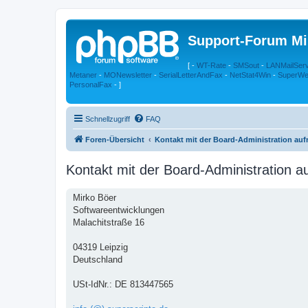
Support-Forum Mi
[ -
WT-Rate
-
SMSout
-
LANMailSer
Metaner
-
MONewsletter
-
SerialLetterAndFax
-
NetStat4Win
-
SuperWe
PersonalFax
- ]
Schnellzugriff
FAQ
Foren-Übersicht
Kontakt mit der Board-Administration au
Kontakt mit der Board-Administration 
Mirko Böer
Softwareentwicklungen
Malachitstraße 16
04319 Leipzig
Deutschland
USt-IdNr.: DE 813447565