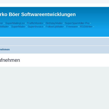
rko Böer Softwareentwicklungen
ver
-
SuperMailingList
-
TrafficMonitor
-
BirthdayMailer
-
SuperSpamKiller Pro
-
bMailer
-
SuperMailer
-
SuperInvoice
-
FollowUpMailer
-
Freeware
-
RSSWriter
-
fnehmen
aufnehmen