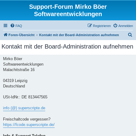
Support-Forum Mirko Böer
Softwareentwicklungen
FAQ
Registrieren
Anmelden
S
Foren-Übersicht
Kontakt mit der Board-Administration aufnehmen
u
Kontakt mit der Board-Administration aufnehmen
c
h
Mirko Böer
Softwareentwicklungen
e
Malachitstraße 16
04319 Leipzig
Deutschland
USt-IdNr.: DE 813447565
info (@) superscripte.de
Freischaltcode vergessen?
https://fcode.superscripte.de/
Info & Support-Telefon