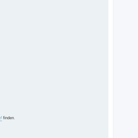
r/
finden.