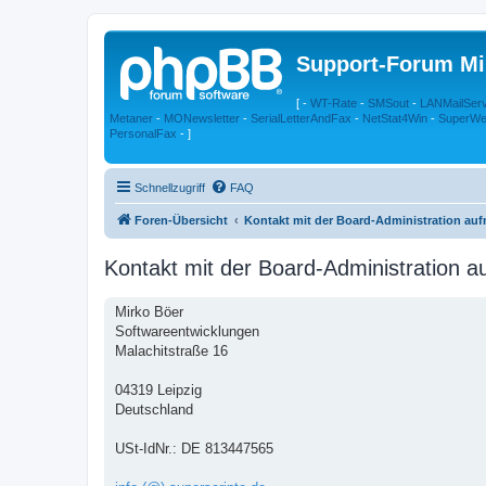
Support-Forum Mi
[ -
WT-Rate
-
SMSout
-
LANMailSer
Metaner
-
MONewsletter
-
SerialLetterAndFax
-
NetStat4Win
-
SuperWe
PersonalFax
- ]
Schnellzugriff
FAQ
Foren-Übersicht
Kontakt mit der Board-Administration au
Kontakt mit der Board-Administration 
Mirko Böer
Softwareentwicklungen
Malachitstraße 16
04319 Leipzig
Deutschland
USt-IdNr.: DE 813447565