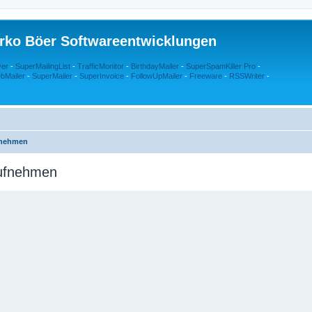
rko Böer Softwareentwicklungen
ver
-
SuperMailingList
-
TrafficMonitor
-
BirthdayMailer
-
SuperSpamKiller Pro
-
bMailer
-
SuperMailer
-
SuperInvoice
-
FollowUpMailer
-
Freeware
-
RSSWriter
-
fnehmen
aufnehmen