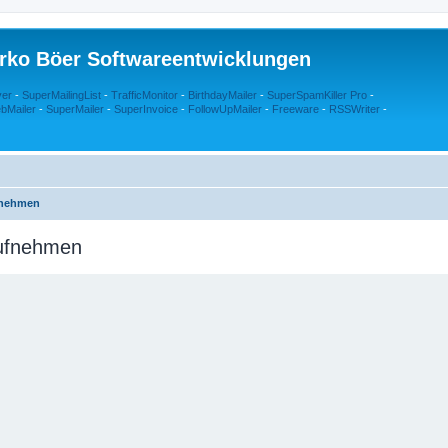
rko Böer Softwareentwicklungen
ver
-
SuperMailingList
-
TrafficMonitor
-
BirthdayMailer
-
SuperSpamKiller Pro
-
bMailer
-
SuperMailer
-
SuperInvoice
-
FollowUpMailer
-
Freeware
-
RSSWriter
-
fnehmen
aufnehmen