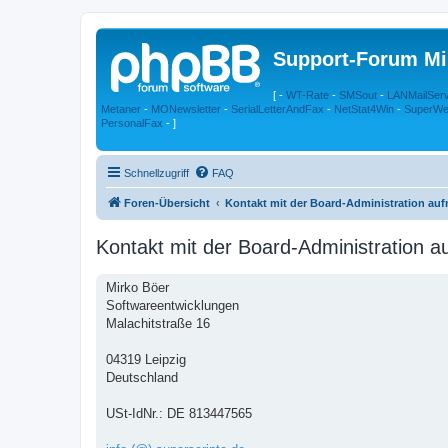
Support-Forum Mi
[ -
WT-Rate
-
SMSout
-
LANMailSer
Metaner
-
MONewsletter
-
SerialLetterAndFax
-
NetStat4Win
-
SuperWe
PersonalFax
- ]
Schnellzugriff
FAQ
Foren-Übersicht
Kontakt mit der Board-Administration au
Kontakt mit der Board-Administration 
Mirko Böer
Softwareentwicklungen
Malachitstraße 16
04319 Leipzig
Deutschland
USt-IdNr.: DE 813447565