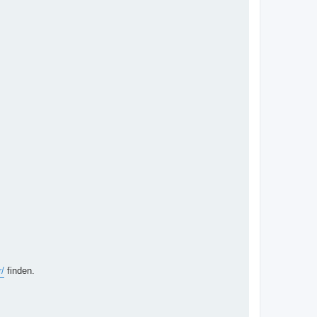
r/
finden.