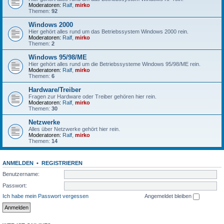
Moderatoren:
Ralf
,
mirko
Themen:
92
Windows 2000
Hier gehört alles rund um das Betriebssystem Windows 2000 rein.
Moderatoren:
Ralf
,
mirko
Themen:
2
Windows 95/98/ME
Hier gehört alles rund um die Betriebssysteme Windows 95/98/ME rein.
Moderatoren:
Ralf
,
mirko
Themen:
6
Hardware/Treiber
Fragen zur Hardware oder Treiber gehören hier rein.
Moderatoren:
Ralf
,
mirko
Themen:
30
Netzwerke
Alles über Netzwerke gehört hier rein.
Moderatoren:
Ralf
,
mirko
Themen:
14
ANMELDEN
•
REGISTRIEREN
Benutzername:
Passwort:
Ich habe mein Passwort vergessen
Angemeldet bleiben