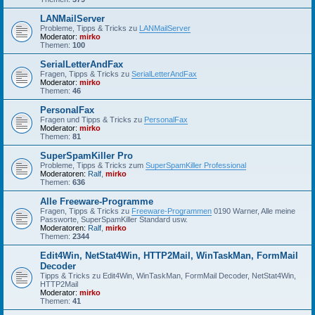
LANMailServer
Probleme, Tipps & Tricks zu
LANMailServer
Moderator:
mirko
Themen:
100
SerialLetterAndFax
Fragen, Tipps & Tricks zu
SerialLetterAndFax
Moderator:
mirko
Themen:
46
PersonalFax
Fragen und Tipps & Tricks zu
PersonalFax
Moderator:
mirko
Themen:
81
SuperSpamKiller Pro
Probleme, Tipps & Tricks zum
SuperSpamKiller Professional
Moderatoren:
Ralf
,
mirko
Themen:
636
Alle Freeware-Programme
Fragen, Tipps & Tricks zu
Freeware-Programmen
0190 Warner, Alle meine
Passworte, SuperSpamKiller Standard usw.
Moderatoren:
Ralf
,
mirko
Themen:
2344
Edit4Win, NetStat4Win, HTTP2Mail, WinTaskMan, FormMail
Decoder
Tipps & Tricks zu Edit4Win, WinTaskMan, FormMail Decoder, NetStat4Win,
HTTP2Mail
Moderator:
mirko
Themen:
41