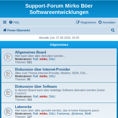
Support-Forum Mirko Böer
Softwareentwicklungen
FAQ
Registrieren
Anmelden
S
Foren-Übersicht
u
Aktuelle Zeit: 07.08.2026, 20:09
c
Allgemeines
h
Allgemeines Board
e
Hier kann über alles diskutiert werden...
Moderatoren:
Ralf
,
mirko
,
DALI
Themen:
521
Diskussion über Internet-Provider
Alles zum Thema Internet-Provider, Modem, ISDN, DSL...
Moderatoren:
Ralf
,
mirko
,
DALI
Themen:
95
Diskussion über Software
In diesem Board kann über beliebige Software diskutiert werden (keine
Cracks!)
Moderatoren:
Ralf
,
mirko
,
DALI
Themen:
315
Laberecke
Hier kann über alles geredet werden, das in keine Kategorie passt
Moderatoren:
Ralf
,
mirko
,
DALI
,
Fantomas
,
@ndreas
,
Wolfi
Themen:
127