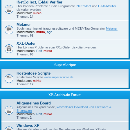
INetCollect, E-MailVerifier
Hier können Probleme für die Programme
INetCollect
und
E-MailVerifier
diskutiert werden.
Moderator:
mirko
Themen:
14
Metaner
Suchmaschineneintragungssoftware und META-Tag Generator
Metaner
Moderatoren:
mirko
,
Age
Themen:
62
XXL-Dialer
Hier können Probleme zum XXL-Dialer diskutiert werden.
Moderatoren:
Ralf
,
mirko
Themen:
93
SuperScripte
Kostenlose Scripte
Kostenlose Scripte
www.superscripte.de
Moderator:
mirko
Themen:
12
XP-Archiv.de Forum
Allgemeines Board
Allgemeines zu xparchiv.de,
kostenloser Download von Freeware &
Shareware
Moderatoren:
Ralf
,
mirko
Themen:
2
Windows XP
Hier gehört alles rund um das Betriebssystem Windows XP rein.