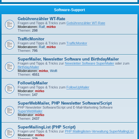
Software-Support
Gebührenzähler WT-Rate
Fragen und Tipps & Tricks zum
Gebührenzähler WT-Rate
Moderatoren:
Ralf
,
mirko
Themen:
298
TrafficMonitor
Fragen und Tipps & Tricks zum
TrafficMonitor
Moderatoren:
Ralf
,
mirko
Themen:
795
SuperMailer, Newsletter Software und BirthdayMailer
Fragen und Tipps & Tricks zur
Newsletter Software SuperMailer
oder zum
BirthdayMailer
Moderatoren:
mirko
,
Wolfi
Themen:
4551
FollowUpMailer
Fragen und Tipps & Tricks zum
FollowUpMailer
Moderator:
mirko
Themen:
147
SuperWebMailer, PHP Newsletter Software/Script
PHP Newsletter Software/Script und E-Mail-Marketing Software
SuperWebMailer
Moderator:
mirko
Themen:
2437
SuperMailingList (PHP Script)
Fragen und Tipps & Tricks zur
PHP Mailinglisten-Verwaltung SuperMailingList
Moderator:
mirko
Themen:
379