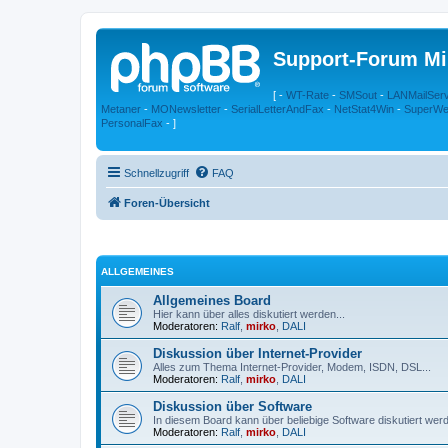
Support-Forum Mi
[ -
WT-Rate
-
SMSout
-
LANMailSer
Metaner
-
MONewsletter
-
SerialLetterAndFax
-
NetStat4Win
-
SuperWe
PersonalFax
- ]
Schnellzugriff
FAQ
Foren-Übersicht
ALLGEMEINES
Allgemeines Board
Hier kann über alles diskutiert werden...
Moderatoren:
Ralf
,
mirko
,
DALI
Diskussion über Internet-Provider
Alles zum Thema Internet-Provider, Modem, ISDN, DSL...
Moderatoren:
Ralf
,
mirko
,
DALI
Diskussion über Software
In diesem Board kann über beliebige Software diskutiert wer
Moderatoren:
Ralf
,
mirko
,
DALI