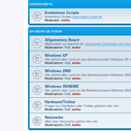
SUPERSCRIPTE
Kostenlose Scripte
Kostenlose Scripte
www.superscripte.de
Moderator:
mirko
XP-ARCHIV.DE FORUM
Allgemeines Board
Allgemeines zu xparchiv.de,
kostenloser Download von Fre
Moderatoren:
Ralf
,
mirko
Windows XP
Hier gehört alles rund um das Betriebssystem Windows XP re
Moderatoren:
Ralf
,
mirko
Windows 2000
Hier gehört alles rund um das Betriebssystem Windows 2000 
Moderatoren:
Ralf
,
mirko
Windows 95/98/ME
Hier gehört alles rund um die Betriebssysteme Windows 95/9
Moderatoren:
Ralf
,
mirko
Hardware/Treiber
Fragen zur Hardware oder Treiber gehören hier rein.
Moderatoren:
Ralf
,
mirko
Netzwerke
Alles über Netzwerke gehört hier rein.
Moderatoren:
Ralf
,
mirko