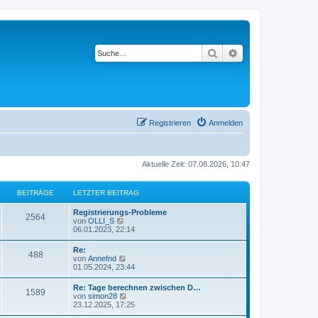
Suche
Erweiterte Suche
Registrieren
Anmelden
Aktuelle Zeit: 07.08.2026, 10:47
BEITRÄGE
LETZTER BEITRAG
L
Registrierungs-Probleme
B
2564
e
N
von
OLLI_S
t
e
06.01.2023, 22:14
e
z
u
t
e
L
Re:
i
B
488
e
s
e
N
von
Annefnd
r
t
t
e
01.05.2024, 23:44
t
B
e
e
z
u
e
r
t
e
L
Re: Tage berechnen zwischen D…
i
B
r
i
B
1589
e
s
e
N
von
simon28
t
e
r
t
t
e
23.12.2025, 17:25
r
i
ä
t
B
e
e
z
u
a
t
e
r