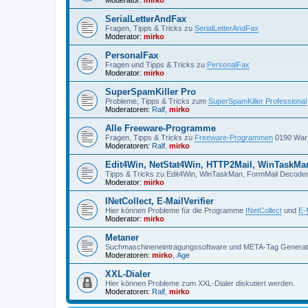
SerialLetterAndFax
Fragen, Tipps & Tricks zu
SerialLetterAndFax
Moderator:
mirko
PersonalFax
Fragen und Tipps & Tricks zu
PersonalFax
Moderator:
mirko
SuperSpamKiller Pro
Probleme, Tipps & Tricks zum
SuperSpamKiller Professional
Moderatoren:
Ralf
,
mirko
Alle Freeware-Programme
Fragen, Tipps & Tricks zu
Freeware-Programmen
0190 Warn
Moderatoren:
Ralf
,
mirko
Edit4Win, NetStat4Win, HTTP2Mail, WinTaskMa
Tipps & Tricks zu Edit4Win, WinTaskMan, FormMail Decoder
Moderator:
mirko
INetCollect, E-MailVerifier
Hier können Probleme für die Programme
INetCollect
und
E-M
Moderator:
mirko
Metaner
Suchmaschineneintragungssoftware und META-Tag Genera
Moderatoren:
mirko
,
Age
XXL-Dialer
Hier können Probleme zum XXL-Dialer diskutiert werden.
Moderatoren:
Ralf
,
mirko