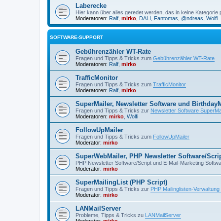
Laberecke
Hier kann über alles geredet werden, das in keine Kategorie 
Moderatoren:
Ralf
,
mirko
,
DALI
,
Fantomas
,
@ndreas
,
Wolfi
SOFTWARE-SUPPORT
Gebührenzähler WT-Rate
Fragen und Tipps & Tricks zum
Gebührenzähler WT-Rate
Moderatoren:
Ralf
,
mirko
TrafficMonitor
Fragen und Tipps & Tricks zum
TrafficMonitor
Moderatoren:
Ralf
,
mirko
SuperMailer, Newsletter Software und BirthdayM
Fragen und Tipps & Tricks zur
Newsletter Software SuperMa
Moderatoren:
mirko
,
Wolfi
FollowUpMailer
Fragen und Tipps & Tricks zum
FollowUpMailer
Moderator:
mirko
SuperWebMailer, PHP Newsletter Software/Scri
PHP Newsletter Software/Script und E-Mail-Marketing Softw
Moderator:
mirko
SuperMailingList (PHP Script)
Fragen und Tipps & Tricks zur
PHP Mailinglisten-Verwaltung
Moderator:
mirko
LANMailServer
Probleme, Tipps & Tricks zu
LANMailServer
Moderator:
mirko