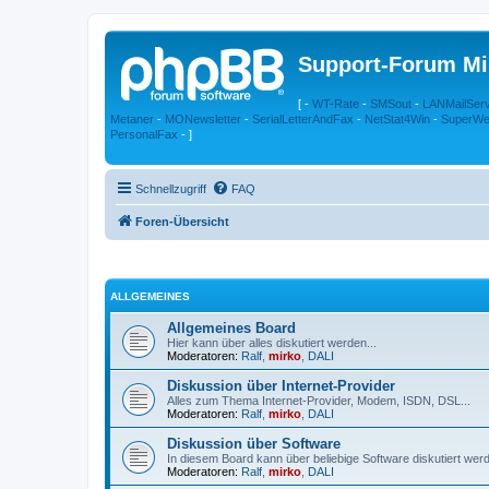
Support-Forum Mi
[ -
WT-Rate
-
SMSout
-
LANMailSer
Metaner
-
MONewsletter
-
SerialLetterAndFax
-
NetStat4Win
-
SuperWe
PersonalFax
- ]
Schnellzugriff
FAQ
Foren-Übersicht
ALLGEMEINES
Allgemeines Board
Hier kann über alles diskutiert werden...
Moderatoren:
Ralf
,
mirko
,
DALI
Diskussion über Internet-Provider
Alles zum Thema Internet-Provider, Modem, ISDN, DSL...
Moderatoren:
Ralf
,
mirko
,
DALI
Diskussion über Software
In diesem Board kann über beliebige Software diskutiert wer
Moderatoren:
Ralf
,
mirko
,
DALI