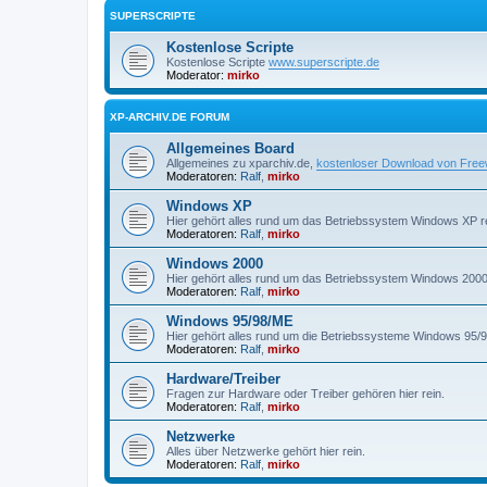
SUPERSCRIPTE
Kostenlose Scripte
Kostenlose Scripte
www.superscripte.de
Moderator:
mirko
XP-ARCHIV.DE FORUM
Allgemeines Board
Allgemeines zu xparchiv.de,
kostenloser Download von Fre
Moderatoren:
Ralf
,
mirko
Windows XP
Hier gehört alles rund um das Betriebssystem Windows XP re
Moderatoren:
Ralf
,
mirko
Windows 2000
Hier gehört alles rund um das Betriebssystem Windows 2000 
Moderatoren:
Ralf
,
mirko
Windows 95/98/ME
Hier gehört alles rund um die Betriebssysteme Windows 95/9
Moderatoren:
Ralf
,
mirko
Hardware/Treiber
Fragen zur Hardware oder Treiber gehören hier rein.
Moderatoren:
Ralf
,
mirko
Netzwerke
Alles über Netzwerke gehört hier rein.
Moderatoren:
Ralf
,
mirko