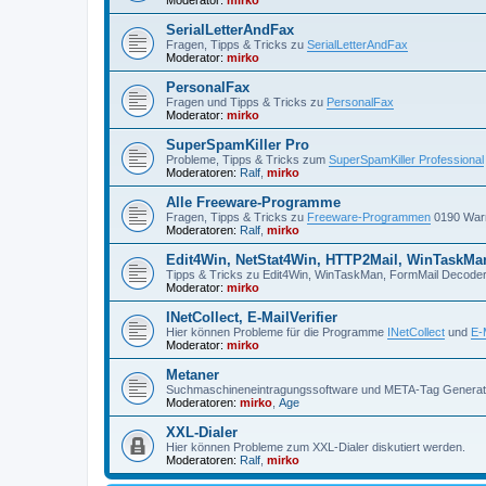
SerialLetterAndFax
Fragen, Tipps & Tricks zu
SerialLetterAndFax
Moderator:
mirko
PersonalFax
Fragen und Tipps & Tricks zu
PersonalFax
Moderator:
mirko
SuperSpamKiller Pro
Probleme, Tipps & Tricks zum
SuperSpamKiller Professional
Moderatoren:
Ralf
,
mirko
Alle Freeware-Programme
Fragen, Tipps & Tricks zu
Freeware-Programmen
0190 Warn
Moderatoren:
Ralf
,
mirko
Edit4Win, NetStat4Win, HTTP2Mail, WinTaskMa
Tipps & Tricks zu Edit4Win, WinTaskMan, FormMail Decoder
Moderator:
mirko
INetCollect, E-MailVerifier
Hier können Probleme für die Programme
INetCollect
und
E-M
Moderator:
mirko
Metaner
Suchmaschineneintragungssoftware und META-Tag Genera
Moderatoren:
mirko
,
Age
XXL-Dialer
Hier können Probleme zum XXL-Dialer diskutiert werden.
Moderatoren:
Ralf
,
mirko