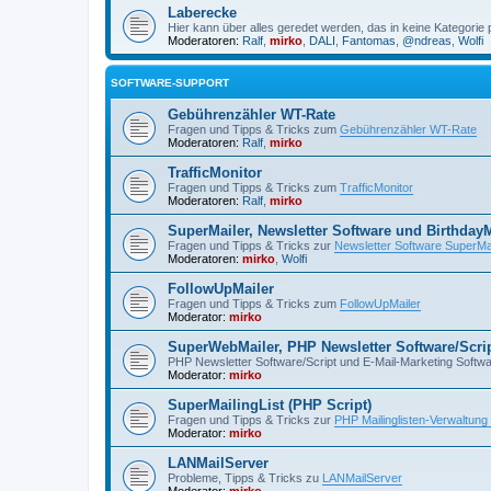
Laberecke
Hier kann über alles geredet werden, das in keine Kategorie 
Moderatoren:
Ralf
,
mirko
,
DALI
,
Fantomas
,
@ndreas
,
Wolfi
SOFTWARE-SUPPORT
Gebührenzähler WT-Rate
Fragen und Tipps & Tricks zum
Gebührenzähler WT-Rate
Moderatoren:
Ralf
,
mirko
TrafficMonitor
Fragen und Tipps & Tricks zum
TrafficMonitor
Moderatoren:
Ralf
,
mirko
SuperMailer, Newsletter Software und BirthdayM
Fragen und Tipps & Tricks zur
Newsletter Software SuperMa
Moderatoren:
mirko
,
Wolfi
FollowUpMailer
Fragen und Tipps & Tricks zum
FollowUpMailer
Moderator:
mirko
SuperWebMailer, PHP Newsletter Software/Scri
PHP Newsletter Software/Script und E-Mail-Marketing Softw
Moderator:
mirko
SuperMailingList (PHP Script)
Fragen und Tipps & Tricks zur
PHP Mailinglisten-Verwaltung
Moderator:
mirko
LANMailServer
Probleme, Tipps & Tricks zu
LANMailServer
Moderator:
mirko