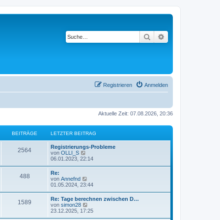
Suche
Erweiterte Suche
Registrieren
Anmelden
Aktuelle Zeit: 07.08.2026, 20:36
BEITRÄGE
LETZTER BEITRAG
L
Registrierungs-Probleme
B
2564
e
N
von
OLLI_S
t
e
06.01.2023, 22:14
e
z
u
t
e
L
Re:
i
B
488
e
s
e
N
von
Annefnd
r
t
t
e
01.05.2024, 23:44
t
B
e
e
z
u
e
r
t
e
L
Re: Tage berechnen zwischen D…
i
B
r
i
B
1589
e
s
e
N
von
simon28
t
e
r
t
t
e
23.12.2025, 17:25
r
i
ä
t
B
e
e
z
u
a
t
e
r