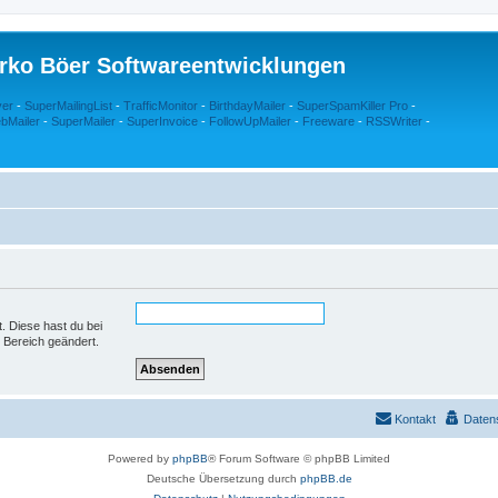
rko Böer Softwareentwicklungen
ver
-
SuperMailingList
-
TrafficMonitor
-
BirthdayMailer
-
SuperSpamKiller Pro
-
bMailer
-
SuperMailer
-
SuperInvoice
-
FollowUpMailer
-
Freeware
-
RSSWriter
-
t. Diese hast du bei
 Bereich geändert.
Kontakt
Daten
Powered by
phpBB
® Forum Software © phpBB Limited
Deutsche Übersetzung durch
phpBB.de