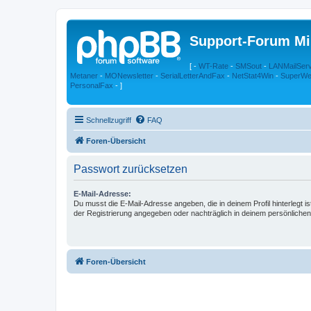
Support-Forum Mi
[ -
WT-Rate
-
SMSout
-
LANMailSer
Metaner
-
MONewsletter
-
SerialLetterAndFax
-
NetStat4Win
-
SuperWe
PersonalFax
- ]
Schnellzugriff
FAQ
Foren-Übersicht
Passwort zurücksetzen
E-Mail-Adresse:
Du musst die E-Mail-Adresse angeben, die in deinem Profil hinterlegt is
der Registrierung angegeben oder nachträglich in deinem persönlichen
Foren-Übersicht