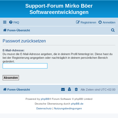
Support-Forum Mirko Böer
Softwareentwicklungen
FAQ
Registrieren
Anmelden
S
Foren-Übersicht
u
Passwort zurücksetzen
c
h
E-Mail-Adresse:
Du musst die E-Mail-Adresse angeben, die in deinem Profil hinterlegt ist. Diese hast du
e
bei der Registrierung angegeben oder nachträglich in deinem persönlichen Bereich
geändert.
Foren-Übersicht
Alle Zeiten sind
UTC+02:00
Powered by
phpBB
® Forum Software © phpBB Limited
Deutsche Übersetzung durch
phpBB.de
Datenschutz
|
Nutzungsbedingungen