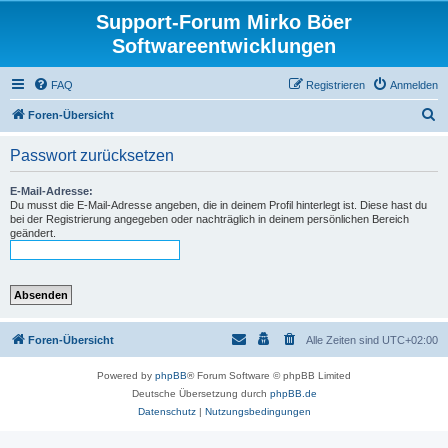
Support-Forum Mirko Böer
Softwareentwicklungen
FAQ
Registrieren
Anmelden
S
Foren-Übersicht
u
Passwort zurücksetzen
c
h
E-Mail-Adresse:
Du musst die E-Mail-Adresse angeben, die in deinem Profil hinterlegt ist. Diese hast du
e
bei der Registrierung angegeben oder nachträglich in deinem persönlichen Bereich
geändert.
Foren-Übersicht
Alle Zeiten sind
UTC+02:00
Powered by
phpBB
® Forum Software © phpBB Limited
Deutsche Übersetzung durch
phpBB.de
Datenschutz
|
Nutzungsbedingungen