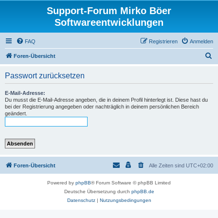
Support-Forum Mirko Böer
Softwareentwicklungen
FAQ
Registrieren
Anmelden
S
Foren-Übersicht
u
Passwort zurücksetzen
c
h
E-Mail-Adresse:
Du musst die E-Mail-Adresse angeben, die in deinem Profil hinterlegt ist. Diese hast du
e
bei der Registrierung angegeben oder nachträglich in deinem persönlichen Bereich
geändert.
Foren-Übersicht
Alle Zeiten sind
UTC+02:00
Powered by
phpBB
® Forum Software © phpBB Limited
Deutsche Übersetzung durch
phpBB.de
Datenschutz
|
Nutzungsbedingungen