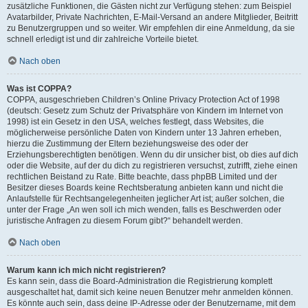
zusätzliche Funktionen, die Gästen nicht zur Verfügung stehen: zum Beispiel
Avatarbilder, Private Nachrichten, E-Mail-Versand an andere Mitglieder, Beitritt
zu Benutzergruppen und so weiter. Wir empfehlen dir eine Anmeldung, da sie
schnell erledigt ist und dir zahlreiche Vorteile bietet.
Nach oben
Was ist COPPA?
COPPA, ausgeschrieben Children’s Online Privacy Protection Act of 1998
(deutsch: Gesetz zum Schutz der Privatsphäre von Kindern im Internet von
1998) ist ein Gesetz in den USA, welches festlegt, dass Websites, die
möglicherweise persönliche Daten von Kindern unter 13 Jahren erheben,
hierzu die Zustimmung der Eltern beziehungsweise des oder der
Erziehungsberechtigten benötigen. Wenn du dir unsicher bist, ob dies auf dich
oder die Website, auf der du dich zu registrieren versuchst, zutrifft, ziehe einen
rechtlichen Beistand zu Rate. Bitte beachte, dass phpBB Limited und der
Besitzer dieses Boards keine Rechtsberatung anbieten kann und nicht die
Anlaufstelle für Rechtsangelegenheiten jeglicher Art ist; außer solchen, die
unter der Frage „An wen soll ich mich wenden, falls es Beschwerden oder
juristische Anfragen zu diesem Forum gibt?“ behandelt werden.
Nach oben
Warum kann ich mich nicht registrieren?
Es kann sein, dass die Board-Administration die Registrierung komplett
ausgeschaltet hat, damit sich keine neuen Benutzer mehr anmelden können.
Es könnte auch sein, dass deine IP-Adresse oder der Benutzername, mit dem