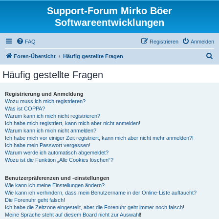
Support-Forum Mirko Böer
Softwareentwicklungen
FAQ
Registrieren
Anmelden
S
Foren-Übersicht
Häufig gestellte Fragen
u
Häufig gestellte Fragen
c
h
Registrierung und Anmeldung
Wozu muss ich mich registrieren?
e
Was ist COPPA?
Warum kann ich mich nicht registrieren?
Ich habe mich registriert, kann mich aber nicht anmelden!
Warum kann ich mich nicht anmelden?
Ich habe mich vor einiger Zeit registriert, kann mich aber nicht mehr anmelden?!
Ich habe mein Passwort vergessen!
Warum werde ich automatisch abgemeldet?
Wozu ist die Funktion „Alle Cookies löschen“?
Benutzerpräferenzen und -einstellungen
Wie kann ich meine Einstellungen ändern?
Wie kann ich verhindern, dass mein Benutzername in der Online-Liste auftaucht?
Die Forenuhr geht falsch!
Ich habe die Zeitzone eingestellt, aber die Forenuhr geht immer noch falsch!
Meine Sprache steht auf diesem Board nicht zur Auswahl!