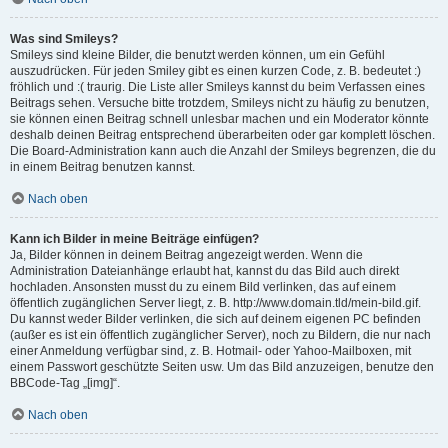
Was sind Smileys?
Smileys sind kleine Bilder, die benutzt werden können, um ein Gefühl
auszudrücken. Für jeden Smiley gibt es einen kurzen Code, z. B. bedeutet :)
fröhlich und :( traurig. Die Liste aller Smileys kannst du beim Verfassen eines
Beitrags sehen. Versuche bitte trotzdem, Smileys nicht zu häufig zu benutzen,
sie können einen Beitrag schnell unlesbar machen und ein Moderator könnte
deshalb deinen Beitrag entsprechend überarbeiten oder gar komplett löschen.
Die Board-Administration kann auch die Anzahl der Smileys begrenzen, die du
in einem Beitrag benutzen kannst.
Nach oben
Kann ich Bilder in meine Beiträge einfügen?
Ja, Bilder können in deinem Beitrag angezeigt werden. Wenn die
Administration Dateianhänge erlaubt hat, kannst du das Bild auch direkt
hochladen. Ansonsten musst du zu einem Bild verlinken, das auf einem
öffentlich zugänglichen Server liegt, z. B. http://www.domain.tld/mein-bild.gif.
Du kannst weder Bilder verlinken, die sich auf deinem eigenen PC befinden
(außer es ist ein öffentlich zugänglicher Server), noch zu Bildern, die nur nach
einer Anmeldung verfügbar sind, z. B. Hotmail- oder Yahoo-Mailboxen, mit
einem Passwort geschützte Seiten usw. Um das Bild anzuzeigen, benutze den
BBCode-Tag „[img]“.
Nach oben