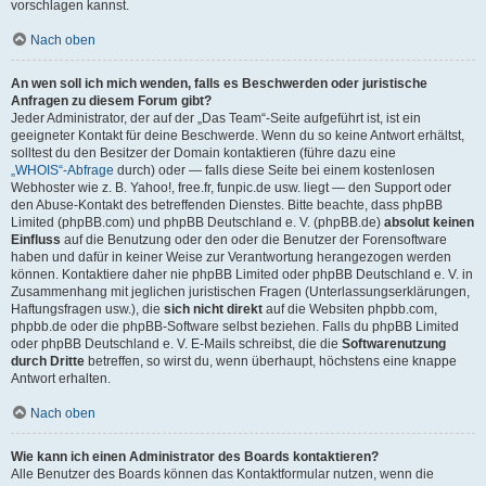
vorschlagen kannst.
Nach oben
An wen soll ich mich wenden, falls es Beschwerden oder juristische
Anfragen zu diesem Forum gibt?
Jeder Administrator, der auf der „Das Team“-Seite aufgeführt ist, ist ein
geeigneter Kontakt für deine Beschwerde. Wenn du so keine Antwort erhältst,
solltest du den Besitzer der Domain kontaktieren (führe dazu eine
„WHOIS“-Abfrage
durch) oder — falls diese Seite bei einem kostenlosen
Webhoster wie z. B. Yahoo!, free.fr, funpic.de usw. liegt — den Support oder
den Abuse-Kontakt des betreffenden Dienstes. Bitte beachte, dass phpBB
Limited (phpBB.com) und phpBB Deutschland e. V. (phpBB.de)
absolut keinen
Einfluss
auf die Benutzung oder den oder die Benutzer der Forensoftware
haben und dafür in keiner Weise zur Verantwortung herangezogen werden
können. Kontaktiere daher nie phpBB Limited oder phpBB Deutschland e. V. in
Zusammenhang mit jeglichen juristischen Fragen (Unterlassungserklärungen,
Haftungsfragen usw.), die
sich nicht direkt
auf die Websiten phpbb.com,
phpbb.de oder die phpBB-Software selbst beziehen. Falls du phpBB Limited
oder phpBB Deutschland e. V. E-Mails schreibst, die die
Softwarenutzung
durch Dritte
betreffen, so wirst du, wenn überhaupt, höchstens eine knappe
Antwort erhalten.
Nach oben
Wie kann ich einen Administrator des Boards kontaktieren?
Alle Benutzer des Boards können das Kontaktformular nutzen, wenn die