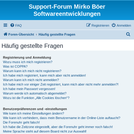
Support-Forum Mirko Böer
Softwareentwicklungen
FAQ
Registrieren
Anmelden
S
Foren-Übersicht
Häufig gestellte Fragen
u
Häufig gestellte Fragen
c
h
Registrierung und Anmeldung
Wozu muss ich mich registrieren?
e
Was ist COPPA?
Warum kann ich mich nicht registrieren?
Ich habe mich registriert, kann mich aber nicht anmelden!
Warum kann ich mich nicht anmelden?
Ich habe mich vor einiger Zeit registriert, kann mich aber nicht mehr anmelden?!
Ich habe mein Passwort vergessen!
Warum werde ich automatisch abgemeldet?
Wozu ist die Funktion „Alle Cookies löschen“?
Benutzerpräferenzen und -einstellungen
Wie kann ich meine Einstellungen ändern?
Wie kann ich verhindern, dass mein Benutzername in der Online-Liste auftaucht?
Die Forenuhr geht falsch!
Ich habe die Zeitzone eingestellt, aber die Forenuhr geht immer noch falsch!
Meine Sprache steht auf diesem Board nicht zur Auswahl!