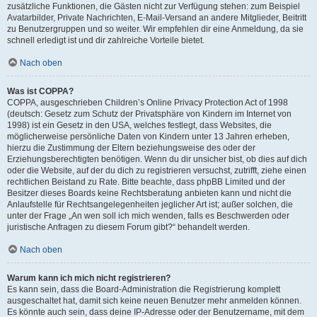
zusätzliche Funktionen, die Gästen nicht zur Verfügung stehen: zum Beispiel
Avatarbilder, Private Nachrichten, E-Mail-Versand an andere Mitglieder, Beitritt
zu Benutzergruppen und so weiter. Wir empfehlen dir eine Anmeldung, da sie
schnell erledigt ist und dir zahlreiche Vorteile bietet.
Nach oben
Was ist COPPA?
COPPA, ausgeschrieben Children’s Online Privacy Protection Act of 1998
(deutsch: Gesetz zum Schutz der Privatsphäre von Kindern im Internet von
1998) ist ein Gesetz in den USA, welches festlegt, dass Websites, die
möglicherweise persönliche Daten von Kindern unter 13 Jahren erheben,
hierzu die Zustimmung der Eltern beziehungsweise des oder der
Erziehungsberechtigten benötigen. Wenn du dir unsicher bist, ob dies auf dich
oder die Website, auf der du dich zu registrieren versuchst, zutrifft, ziehe einen
rechtlichen Beistand zu Rate. Bitte beachte, dass phpBB Limited und der
Besitzer dieses Boards keine Rechtsberatung anbieten kann und nicht die
Anlaufstelle für Rechtsangelegenheiten jeglicher Art ist; außer solchen, die
unter der Frage „An wen soll ich mich wenden, falls es Beschwerden oder
juristische Anfragen zu diesem Forum gibt?“ behandelt werden.
Nach oben
Warum kann ich mich nicht registrieren?
Es kann sein, dass die Board-Administration die Registrierung komplett
ausgeschaltet hat, damit sich keine neuen Benutzer mehr anmelden können.
Es könnte auch sein, dass deine IP-Adresse oder der Benutzername, mit dem