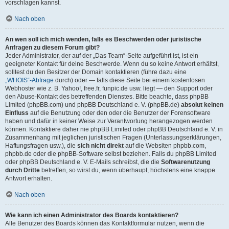
vorschlagen kannst.
Nach oben
An wen soll ich mich wenden, falls es Beschwerden oder juristische
Anfragen zu diesem Forum gibt?
Jeder Administrator, der auf der „Das Team“-Seite aufgeführt ist, ist ein
geeigneter Kontakt für deine Beschwerde. Wenn du so keine Antwort erhältst,
solltest du den Besitzer der Domain kontaktieren (führe dazu eine
„WHOIS“-Abfrage
durch) oder — falls diese Seite bei einem kostenlosen
Webhoster wie z. B. Yahoo!, free.fr, funpic.de usw. liegt — den Support oder
den Abuse-Kontakt des betreffenden Dienstes. Bitte beachte, dass phpBB
Limited (phpBB.com) und phpBB Deutschland e. V. (phpBB.de)
absolut keinen
Einfluss
auf die Benutzung oder den oder die Benutzer der Forensoftware
haben und dafür in keiner Weise zur Verantwortung herangezogen werden
können. Kontaktiere daher nie phpBB Limited oder phpBB Deutschland e. V. in
Zusammenhang mit jeglichen juristischen Fragen (Unterlassungserklärungen,
Haftungsfragen usw.), die
sich nicht direkt
auf die Websiten phpbb.com,
phpbb.de oder die phpBB-Software selbst beziehen. Falls du phpBB Limited
oder phpBB Deutschland e. V. E-Mails schreibst, die die
Softwarenutzung
durch Dritte
betreffen, so wirst du, wenn überhaupt, höchstens eine knappe
Antwort erhalten.
Nach oben
Wie kann ich einen Administrator des Boards kontaktieren?
Alle Benutzer des Boards können das Kontaktformular nutzen, wenn die