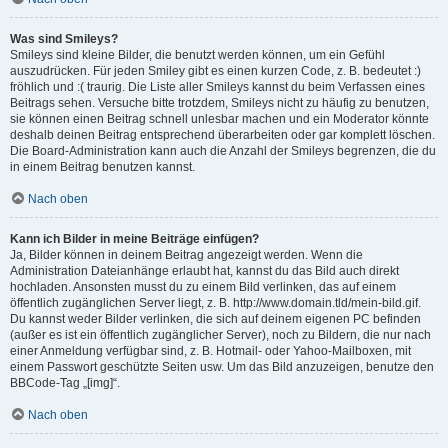
Was sind Smileys?
Smileys sind kleine Bilder, die benutzt werden können, um ein Gefühl
auszudrücken. Für jeden Smiley gibt es einen kurzen Code, z. B. bedeutet :)
fröhlich und :( traurig. Die Liste aller Smileys kannst du beim Verfassen eines
Beitrags sehen. Versuche bitte trotzdem, Smileys nicht zu häufig zu benutzen,
sie können einen Beitrag schnell unlesbar machen und ein Moderator könnte
deshalb deinen Beitrag entsprechend überarbeiten oder gar komplett löschen.
Die Board-Administration kann auch die Anzahl der Smileys begrenzen, die du
in einem Beitrag benutzen kannst.
Nach oben
Kann ich Bilder in meine Beiträge einfügen?
Ja, Bilder können in deinem Beitrag angezeigt werden. Wenn die
Administration Dateianhänge erlaubt hat, kannst du das Bild auch direkt
hochladen. Ansonsten musst du zu einem Bild verlinken, das auf einem
öffentlich zugänglichen Server liegt, z. B. http://www.domain.tld/mein-bild.gif.
Du kannst weder Bilder verlinken, die sich auf deinem eigenen PC befinden
(außer es ist ein öffentlich zugänglicher Server), noch zu Bildern, die nur nach
einer Anmeldung verfügbar sind, z. B. Hotmail- oder Yahoo-Mailboxen, mit
einem Passwort geschützte Seiten usw. Um das Bild anzuzeigen, benutze den
BBCode-Tag „[img]“.
Nach oben