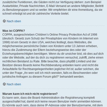
zusätzliche Funktionen, die Gästen nicht zur Verfügung stehen: zum Beispiel
Avatarbilder, Private Nachrichten, E-Mail-Versand an andere Mitglieder, Beitritt
zu Benutzergruppen und so weiter. Wir empfehlen dir eine Anmeldung, da sie
schnell erledigt ist und dir zahlreiche Vorteile bietet.
Nach oben
Was ist COPPA?
COPPA, ausgeschrieben Children’s Online Privacy Protection Act of 1998
(deutsch: Gesetz zum Schutz der Privatsphäre von Kindern im Internet von
1998) ist ein Gesetz in den USA, welches festlegt, dass Websites, die
möglicherweise persönliche Daten von Kindern unter 13 Jahren erheben,
hierzu die Zustimmung der Eltern beziehungsweise des oder der
Erziehungsberechtigten benötigen. Wenn du dir unsicher bist, ob dies auf dich
oder die Website, auf der du dich zu registrieren versuchst, zutrifft, ziehe einen
rechtlichen Beistand zu Rate. Bitte beachte, dass phpBB Limited und der
Besitzer dieses Boards keine Rechtsberatung anbieten kann und nicht die
Anlaufstelle für Rechtsangelegenheiten jeglicher Art ist; außer solchen, die
unter der Frage „An wen soll ich mich wenden, falls es Beschwerden oder
juristische Anfragen zu diesem Forum gibt?“ behandelt werden.
Nach oben
Warum kann ich mich nicht registrieren?
Es kann sein, dass die Board-Administration die Registrierung komplett
ausgeschaltet hat, damit sich keine neuen Benutzer mehr anmelden können.
Es könnte auch sein, dass deine IP-Adresse oder der Benutzername, mit dem