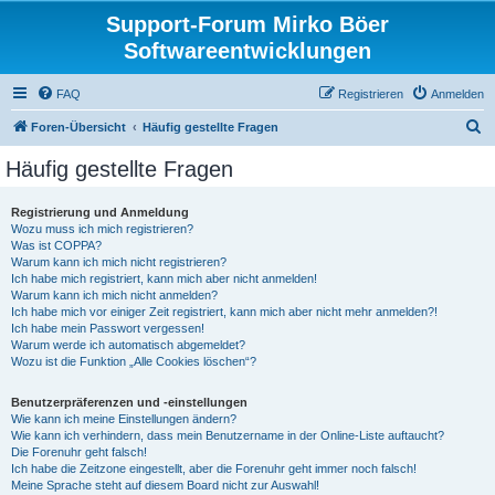
Support-Forum Mirko Böer
Softwareentwicklungen
FAQ
Registrieren
Anmelden
S
Foren-Übersicht
Häufig gestellte Fragen
u
Häufig gestellte Fragen
c
h
Registrierung und Anmeldung
Wozu muss ich mich registrieren?
e
Was ist COPPA?
Warum kann ich mich nicht registrieren?
Ich habe mich registriert, kann mich aber nicht anmelden!
Warum kann ich mich nicht anmelden?
Ich habe mich vor einiger Zeit registriert, kann mich aber nicht mehr anmelden?!
Ich habe mein Passwort vergessen!
Warum werde ich automatisch abgemeldet?
Wozu ist die Funktion „Alle Cookies löschen“?
Benutzerpräferenzen und -einstellungen
Wie kann ich meine Einstellungen ändern?
Wie kann ich verhindern, dass mein Benutzername in der Online-Liste auftaucht?
Die Forenuhr geht falsch!
Ich habe die Zeitzone eingestellt, aber die Forenuhr geht immer noch falsch!
Meine Sprache steht auf diesem Board nicht zur Auswahl!