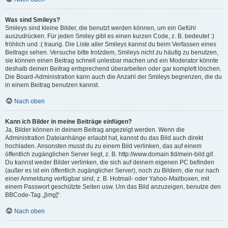
Was sind Smileys?
Smileys sind kleine Bilder, die benutzt werden können, um ein Gefühl
auszudrücken. Für jeden Smiley gibt es einen kurzen Code, z. B. bedeutet :)
fröhlich und :( traurig. Die Liste aller Smileys kannst du beim Verfassen eines
Beitrags sehen. Versuche bitte trotzdem, Smileys nicht zu häufig zu benutzen,
sie können einen Beitrag schnell unlesbar machen und ein Moderator könnte
deshalb deinen Beitrag entsprechend überarbeiten oder gar komplett löschen.
Die Board-Administration kann auch die Anzahl der Smileys begrenzen, die du
in einem Beitrag benutzen kannst.
Nach oben
Kann ich Bilder in meine Beiträge einfügen?
Ja, Bilder können in deinem Beitrag angezeigt werden. Wenn die
Administration Dateianhänge erlaubt hat, kannst du das Bild auch direkt
hochladen. Ansonsten musst du zu einem Bild verlinken, das auf einem
öffentlich zugänglichen Server liegt, z. B. http://www.domain.tld/mein-bild.gif.
Du kannst weder Bilder verlinken, die sich auf deinem eigenen PC befinden
(außer es ist ein öffentlich zugänglicher Server), noch zu Bildern, die nur nach
einer Anmeldung verfügbar sind, z. B. Hotmail- oder Yahoo-Mailboxen, mit
einem Passwort geschützte Seiten usw. Um das Bild anzuzeigen, benutze den
BBCode-Tag „[img]“.
Nach oben