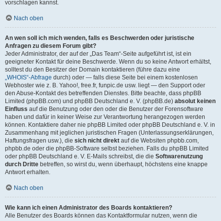
vorschlagen kannst.
Nach oben
An wen soll ich mich wenden, falls es Beschwerden oder juristische
Anfragen zu diesem Forum gibt?
Jeder Administrator, der auf der „Das Team“-Seite aufgeführt ist, ist ein
geeigneter Kontakt für deine Beschwerde. Wenn du so keine Antwort erhältst,
solltest du den Besitzer der Domain kontaktieren (führe dazu eine
„WHOIS“-Abfrage
durch) oder — falls diese Seite bei einem kostenlosen
Webhoster wie z. B. Yahoo!, free.fr, funpic.de usw. liegt — den Support oder
den Abuse-Kontakt des betreffenden Dienstes. Bitte beachte, dass phpBB
Limited (phpBB.com) und phpBB Deutschland e. V. (phpBB.de)
absolut keinen
Einfluss
auf die Benutzung oder den oder die Benutzer der Forensoftware
haben und dafür in keiner Weise zur Verantwortung herangezogen werden
können. Kontaktiere daher nie phpBB Limited oder phpBB Deutschland e. V. in
Zusammenhang mit jeglichen juristischen Fragen (Unterlassungserklärungen,
Haftungsfragen usw.), die
sich nicht direkt
auf die Websiten phpbb.com,
phpbb.de oder die phpBB-Software selbst beziehen. Falls du phpBB Limited
oder phpBB Deutschland e. V. E-Mails schreibst, die die
Softwarenutzung
durch Dritte
betreffen, so wirst du, wenn überhaupt, höchstens eine knappe
Antwort erhalten.
Nach oben
Wie kann ich einen Administrator des Boards kontaktieren?
Alle Benutzer des Boards können das Kontaktformular nutzen, wenn die